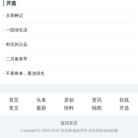
开选
年，只觉得可以无拘无束的玩，很开心。儿时的...
日，天虽寒凉，却有不少甜蜜和乐趣，似一块烤红薯，热腾腾地吃下
·
古茶树记
去，心窝窝一下子就暖了。 故乡的冬天安闲，冷风...
南方有嘉木，东门出古茶。 横亘南疆的十万大山状如巨螯，分成南北
·
一院绿生凉
两岭，螯尖直指西南。南岭为十万大山主脉。北岭略小，方志谓之余
又到一年植树节，想起老家屋前屋后的树木来。 老家三间瓦房，隔着
·
村庄的云朵
脉。顶峰名雷浦茶。我以为地名有误，为何不是...
花墙，在黑漆大门旁斜伸着一株樱桃树。那株樱桃，不知是何时栽
在村庄里，更多的时候，人们看到的都是一朵云起，却没有时间一直
·
二月春来早
的，倚着水沟，长得歪歪扭扭，却极力把身子倚向...
看到一朵云飘向何方。人们总是忙着低头劳作或是赶路，没有时间跟
二月的大地，已过立春节气，这就是春天了。 只是春风料峭，倒春寒
·
不畏将来，看淡得失
踪一朵云的去向。 我奶奶有时候在院子里手搭凉...
还在做最后的挣扎，企图在人间制造出最后的一点风浪，但是大地的
到了一定年龄，回望过去，有很多美好的回忆，仿佛还鲜活如昨，历
首页
头条
原创
资讯
在线
深处已被喊醒，春天的温暖势不可挡，无论是天...
历在目。然而故事却再也无法重演了。 物是人非事事休，唯有剩
奖文
最新
快料
独闻
开选
下“人面不知何处去，桃花依旧笑春风”的无奈感伤...
返回首页
Copyright © 2002-2025 资讯网 版权所有 未经授权请勿转载