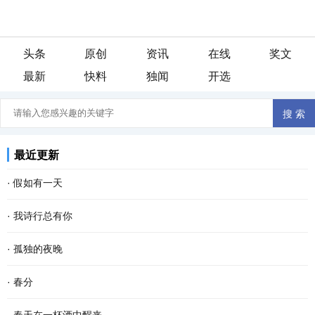
头条
原创
资讯
在线
奖文
最新
快料
独闻
开选
最近更新
·
假如有一天
假如有一天， 我变成了一阵风， 我会轻柔的吹过游子的脸庞， 像母
·
我诗行总有你
亲般抚慰他漂泊的心灵。 假如有一天， 我变成了一场雨， 我会尽情
还是喜欢清晨醒来 品一首诗读出相遇 倾听你那温暖的呼吸 我的文字
·
孤独的夜晚
的浇灌久旱的粮田， 让干涸的良苗尽情享受绵绵...
带孤独治愈 是否将你旋入相思的诗章 读出缺爱的默契 寻找从云端酝
这个夜晚我又孤独了 从没想过 会离幸福这么遥远 当我疲惫不堪时 站
·
春分
酿已久相惜 生命中那人，会不会把我弄丢？ 这...
在皎洁的月亮下 被风呛得咳嗽了数声 遥远的 我仿佛看见了 依稀中你
春分 一位季节的仙子 拽着暖暖的春风 蓬勃着生命的气息 撒一路芬芳