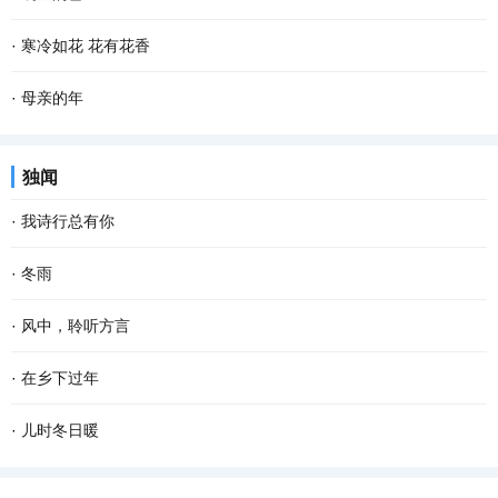
乡最朴素最亲切的气息，一幕幕的景象在眼前滑过...
满天。其实若按夏历三月，气温已经上来了，太阳也有些晒，所以过
清晨，飘落了一夜的雪花随着呦呦鹿鸣停止了飞舞。雪花漂白了整个
·
寒冷如花 花有花香
了二月二龙抬头，就是外出踏青、纸鸢纷飞的好...
世界，嘎金雪地里凌乱的足迹爆露了夜的秘密，只可惜没有目睹盛大
只要一进院子，西厢房边上的那棵柿子树就会唤醒画画的梦想，太美
·
母亲的年
的狂欢。 嘎金的雪一般来得比较晚，但比起太阳...
了。苍褐色的枯树枝上，红红的大圆柿子悠然淡定，映衬着古朴的灰
老舍曾说，人，即使活到八九十岁，有母亲便可以多少还有点孩子
独闻
瓦，清冷冷的蓝天，还有朱红斑驳的雕花门窗，...
气，有母亲的人，心里是安定的。 一转眼，母亲离开我们已经整整七
·
我诗行总有你
年了，再过一个多月就是2022年的春节了，我更加...
还是喜欢清晨醒来 品一首诗读出相遇 倾听你那温暖的呼吸 我的文字
·
冬雨
带孤独治愈 是否将你旋入相思的诗章 读出缺爱的默契 寻找从云端酝
撑着一把花蓝伞 走在无人的街上 左手握着冷风，右手牵着寒雨 和孤
·
风中，聆听方言
酿已久相惜 生命中那人，会不会把我弄丢？ 这...
独结伴，和寂寞成双 我想把冬天望穿 寻到花开的模样 拐角处，那一
远道而来的风 从对面的塔楼俯冲下来 破窗而入 掀动了桌面上，蜷缩
·
在乡下过年
抹绿盈盈含香 冬天，在伞下闪闪发烫 走过的路...
着 不敢大声说话的方言 菱形的那一块 镌刻着村落的样子 斜插在正中
过年是一生中最 幸福 的时刻。 住在城里，每到年关，我都怀念那些
·
儿时冬日暖
的 是河岸边弄潮的杨柳 桥上垂钓的身影，再次...
在乡下的日子，特别是在乡下过年的情形。 小时候，不知道什么叫过
往记忆深处走，不少鲜活的事儿像鱼儿从春池里跃上来。年少的冬