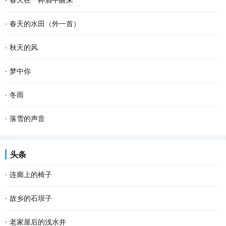
·
春天在一杯酒中醒来
久违的笑容 这个夜晚好像有了 记忆里的流浪...
款款地走来 春风敲醒冰封的泥土 苏醒了沉睡的种子 一种力量在酥软
杯斟满，等一场空 静。漏水的时间 放养一池蛙鸣 征途，在爹的目光
·
春天的水田（外一首）
的泥土里萌动 一个希望在春光里勃发 萌发生长...
里 安慰，娘的一声叹息 青花在杯里 扶起那个弹琴的人 风在弦上，等
春天的水田里， 禾苗怀抱农夫的希望，孕育夏日的稻香； 柳条喜欢伸
·
秋天的风
雪落故道 如果仰望是一次突围 咽不下的那滴泪...
手去拨沟渠里的水； 我用力闻挨着草地疯长的婆婆纳草。 幸运的话，
秋天的风 相对于夏天的风 多了一丝凉意 相对于冬天的风 又多了些许
·
梦中你
隔着几个“田块”相框，能遇到十几只白鹭立...
温存 而相对于春天的风 却多了几分萧瑟和寂寥 秋天的风宛如一支孩
在梦中 我乘风驾云而来 手捧着鲜花 寻找情窦初开的你 在那童话般的
·
冬雨
童的画笔 为世界增添了几笔浓浓的色彩 那火红...
世界 美丽的鲜花散发出芬芳 只为等你 给出一季的火红 你低头时的温
撑着一把花蓝伞 走在无人的街上 左手握着冷风，右手牵着寒雨 和孤
·
落雪的声音
柔 没有忧愁 我在一片柔情和泪水中 回想起我...
独结伴，和寂寞成双 我想把冬天望穿 寻到花开的模样 拐角处，那一
雪花把诗歌写给冬天 大地打开一个明快的季节 屋顶瓦片浑然一色 万
头条
抹绿盈盈含香 冬天，在伞下闪闪发烫 走过的路...
物吟唱同一首童谣 一次次聆听冬的心跳 开阔的田野自由自在地呼吸
·
连廊上的椅子
拨动岁月深处的思念 雪的美丽柔软成一串欢快的...
在家具中我偏爱椅子。逢到一张看上去舒服又式样殊别的椅子，我便
·
故乡的石坝子
想把它请入家中；若是幸遇一把古意盈然的老椅子就更想拥有；当然
说起坝子，在云贵高原是土壤肥沃、灌溉便利的平原地带。在江津，
·
老家屋后的浅水井