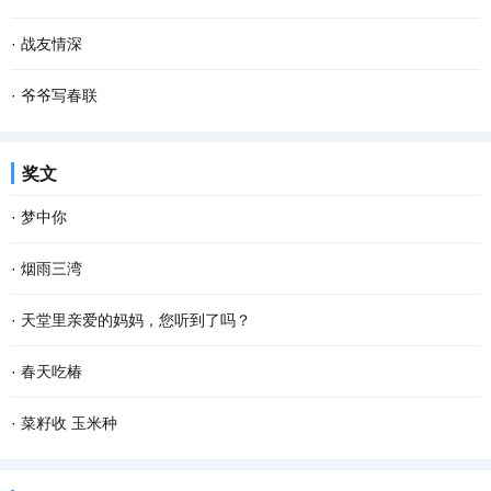
如，你我他或普普通通或轰轰烈烈的 爱情 。 爱...
所知而已。探寻大树的秘密，是有些困难的，也因此，我们常常就忽
一粒谷，溅满屋。 每当想起这句儿时常挂在嘴边的谜语，脑海里就会
·
战友情深
略了这些大树所隐藏的秘密，这是一件多少有些...
不由地浮现这样的场景：柴火在土灶里呼呼燃烧，火舌自锅底窜出，
动车开动，我们一行向西，奔南京，会战友。我凝望窗外，楼宇滑
·
爷爷写春联
我们姐弟坐在宽板条凳上，烤火，添柴，叽叽喳...
过……五十多年前，我们也是这样坐在火车上，看一一滑过的家乡景
儿时的春节充满了乐趣，乡村里洋溢着浓郁的年味，这是我们美好的
奖文
物。 当年，我们是一群特殊的“小兵”，大多数十...
记忆。过年的时候，除了穿上新衣服、吃着美味的菜肴和零食之外，
·
梦中你
最让我难忘的却是春联。 千门万户��日，总把...
在梦中 我乘风驾云而来 手捧着鲜花 寻找情窦初开的你 在那童话般的
·
烟雨三湾
世界 美丽的鲜花散发出芬芳 只为等你 给出一季的火红 你低头时的温
与镶嵌在老步湖路上的明珠——三湾村，离别已有十多个春秋。没想
·
天堂里亲爱的妈妈，您听到了吗？
柔 没有忧愁 我在一片柔情和泪水中 回想起我...
到和她的重逢，发生在一个烟雨迷蒙的日子。 那个乍暖还寒的下午，
天堂里亲爱的妈妈，您知道吗？儿子在人间得了重度糖尿病，在医院
·
春天吃椿
与几位朋友一起驱车到三湾观光。虽然天气阴沉...
躺了十四天，倍受煎熬。七月三日，高达32 mmol/L的血糖指标忙乱
推开晨雾，把记忆安放进口袋，那些柔软的时光和迷离的梦，若隐若
·
菜籽收 玉米种
了医生，一连十二个小时的吊针打到第二天的凌晨一...
现。 我家前面是条清清浅浅的小河，每天，鱼儿从上游潜游到下游，
拥挤在菜地里的油菜收割了！上班下班，路过这片菜地，习惯了凝望