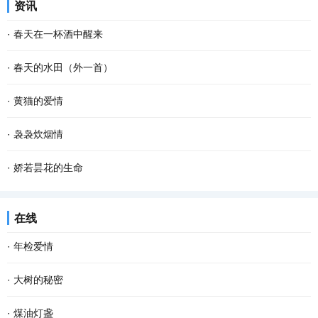
资讯
也不要紧。因为做自己这件事，不会有人比你...
烁的疏星，马路像是一条霓虹般的隧道，朦胧而幽深，微风吹来，空
·
春天在一杯酒中醒来
气还是那般清凉甜爽。此时已经有紧张晨扫的人...
杯斟满，等一场空 静。漏水的时间 放养一池蛙鸣 征途，在爹的目光
·
春天的水田（外一首）
里 安慰，娘的一声叹息 青花在杯里 扶起那个弹琴的人 风在弦上，等
春天的水田里， 禾苗怀抱农夫的希望，孕育夏日的稻香； 柳条喜欢伸
·
黄猫的爱情
雪落故道 如果仰望是一次突围 咽不下的那滴泪...
手去拨沟渠里的水； 我用力闻挨着草地疯长的婆婆纳草。 幸运的话，
腊梅一开，春天不远了；猫儿一闹，春天也不远了。猫儿的闹就是不
·
袅袅炊烟情
隔着几个“田块”相框，能遇到十几只白鹭立...
同寻常的叫，不同寻常的呼。腊梅开放是植物情爱的张扬，猫儿的呼
从村庄走出的游子，乡愁深处都有一柱炊烟。 不知为何，当归期越
·
娇若昙花的生命
叫也是情爱的张扬。 不知其它猫是不是每年只有...
近，我的心越忐忑。这种不安，不为别的，只因老家有我的母亲。不
今早开门，我家的那只土黄色的小狗静静地平躺在马路的中间，它死
在线
知从哪一年开始，我开始懂得母亲，懂得了她一生...
了。这个幼小的 快乐 的生命就这样消亡了，我的心忽然被揪住的感
·
年检爱情
觉。 对于这个小生命的到来，很是偶然。约两个...
岁末年初，各类年检渐渐提上日程。近年来，随着某些程序或手续的
·
大树的秘密
简化，相对来说，年检的项目少了些。但有些物事，必须得年检。比
我坚信，每一棵大树，都有着自己的秘密。只是这些秘密并不为我们
·
煤油灯盏