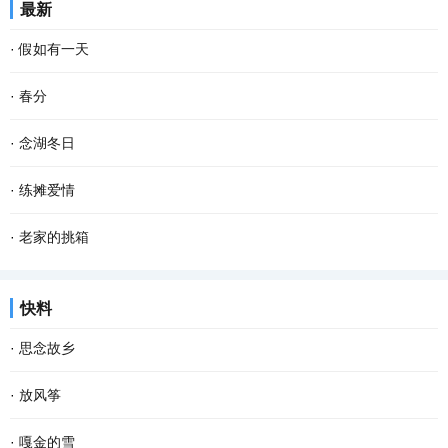
最新
又从下游逆流而上。春天河水澄澈无比，站在岸...
几眼，挺拔的油菜杆举着饱满的籽粒，挤挤挨挨，你不让我，我不让
·
假如有一天
你，仿佛当年的黑白照上一张张天真的笑脸，在...
假如有一天， 我变成了一阵风， 我会轻柔的吹过游子的脸庞， 像母
·
春分
亲般抚慰他漂泊的心灵。 假如有一天， 我变成了一场雨， 我会尽情
春分 一位季节的仙子 拽着暖暖的春风 蓬勃着生命的气息 撒一路芬芳
·
念湖冬日
的浇灌久旱的粮田， 让干涸的良苗尽情享受绵绵...
款款地走来 春风敲醒冰封的泥土 苏醒了沉睡的种子 一种力量在酥软
念湖，一个藏在云南乌蒙山腹地的高原湖泊，烟波浩渺，碧水茫茫。
·
练摊爱情
的泥土里萌动 一个希望在春光里勃发 萌发生长...
冬天的念湖，有着一种自然、简约的美。远山连绵，湖水深流。而树
近日来，“地摊”这个词突然火爆起来，网络上出现各种各样的地摊文
·
老家的挑箱
早已被染成了一种桔红色，一排站在湖水中，仿...
化，顿时勾起我的一段难忘的练摊经历。 大二那年春天，家里突然遭
双亲离去，没有为我们留下什么值钱的遗产，唯有那漆上朱丹色土漆
快料
遇变故，做了一辈子鞋匠的爷爷检查出白血病...
的残旧挑箱让我难以忘怀。每次去乡下老屋中，我都特意去看一看，
·
思念故乡
摸一摸沧桑的挑箱，那泛着历史烟尘的土漆依然...
回忆，那么细碎，那么悠长；故乡，那么遥远，那么忧伤。没有故
·
放风筝
乡，自己属于谁？没有路标，哪里是归宿？时代头也不回地疾行，故
阳春三月是放风筝的好季节，歌里也唱——又是一年三月三，风筝飞
·
嘎金的雪