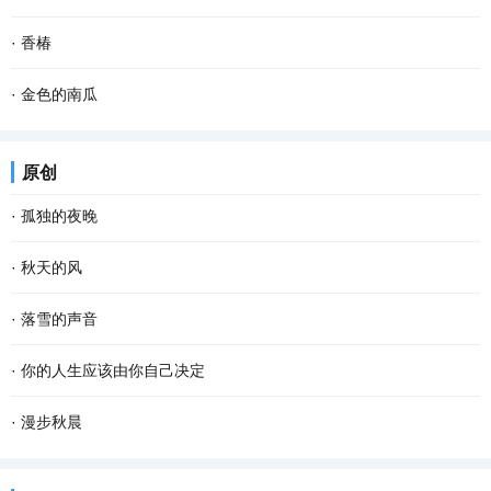
这样的椅子已经不是用来坐的，而是摆放在那里...
坝子即晒坝，就是专门晒粮食的场地，有用石灰或者水泥铺在泥地上
每次回到山圪崂里的化庙老家，当我情不自禁地去看屋后那口井时，
·
香椿
平整的坝子，也有天然的晒场。江津多是连绵起...
它，也像一只苍老的眼睛，在和我默默对视。那眼神，平淡而落寞，
晚饭。 夫人上席，小姐坐夫人对面，香椿站一边。老爷走后，到了饭
·
金色的南瓜
阴郁又陌生，仿佛我们并不曾相识……而不管我...
点，都是这样坐。今晚，香椿烧了夫人爱吃的糖醋鲤鱼。夫人高兴，
乡村的农事当中，最省劲儿的当数种南瓜。 暮春或者夏初，找一个晴
原创
让香椿开了瓶白酒。二两白酒下肚，夫人突然将...
朗的天气，从瓦罐里翻出储藏一冬的南瓜种子，晒一晒，浸点水，随
·
孤独的夜晚
手种进松软的泥土里。南瓜野性、皮实，对土壤...
这个夜晚我又孤独了 从没想过 会离幸福这么遥远 当我疲惫不堪时 站
·
秋天的风
在皎洁的月亮下 被风呛得咳嗽了数声 遥远的 我仿佛看见了 依稀中你
秋天的风 相对于夏天的风 多了一丝凉意 相对于冬天的风 又多了些许
·
落雪的声音
久违的笑容 这个夜晚好像有了 记忆里的流浪...
温存 而相对于春天的风 却多了几分萧瑟和寂寥 秋天的风宛如一支孩
雪花把诗歌写给冬天 大地打开一个明快的季节 屋顶瓦片浑然一色 万
·
你的人生应该由你自己决定
童的画笔 为世界增添了几笔浓浓的色彩 那火红...
物吟唱同一首童谣 一次次聆听冬的心跳 开阔的田野自由自在地呼吸
看过一段话：“这个世界，没有任何一条规定，要你必须温柔开朗，要
·
漫步秋晨
拨动岁月深处的思念 雪的美丽柔软成一串欢快的...
你必须善解人意。你就做你自己，奇怪一点也不要紧，做得不是很好
清早，薄雾浓云，东方的天空仍有一抹儿亮色，远远的路灯像点点闪