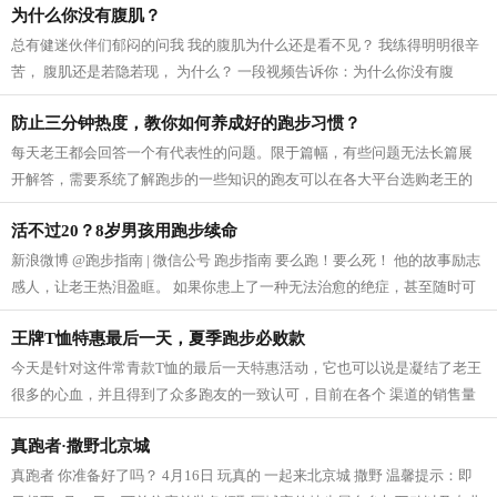
为什么你没有腹肌？
总有健迷伙伴们郁闷的问我 我的腹肌为什么还是看不见？ 我练得明明很辛
苦， 腹肌还是若隐若现， 为什么？ 一段视频告诉你：为什么你没有腹
肌？...
防止三分钟热度，教你如何养成好的跑步习惯？
每天老王都会回答一个有代表性的问题。限于篇幅，有些问题无法长篇展
开解答，需要系统了解跑步的一些知识的跑友可以在各大平台选购老王的
实体书 《跑步指南》 ，谢谢。 疑问...
活不过20？8岁男孩用跑步续命
新浪微博 @跑步指南 | 微信公号 跑步指南 要么跑！要么死！ 他的故事励志
感人，让老王热泪盈眶。 如果你患上了一种无法治愈的绝症，甚至随时可
能会失去生命，你会怨天尤人还是会...
王牌T恤特惠最后一天，夏季跑步必败款
今天是针对这件常青款T恤的最后一天特惠活动，它也可以说是凝结了老王
很多的心血，并且得到了众多跑友的一致认可，目前在各个 渠道的销售量
已经累积上万件。如果你也恰好需要...
真跑者·撒野北京城
真跑者 你准备好了吗？ 4月16日 玩真的 一起来北京城 撒野 温馨提示：即