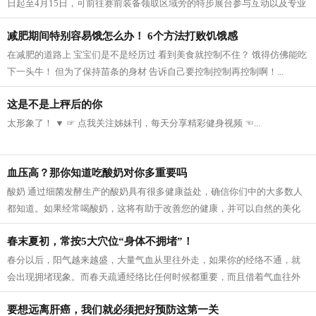
日起至4月15日，可前往赛前装备领取区域旁的特步展台参与互动以及专业
教练的跑步指导课程和约跑活动，学习...
减肥期间特别容易饿怎么办！ 6个方法打败饥饿感
在减肥的道路上 宝宝们是不是经历过 看到美食就控制不住？ 饿得仿佛能吃
下一头牛！ 但为了保持苗条的身材 告诉自己要控制控制再控制啊！...
这是不是上秤后的你
太形象了！ ▼ ☞ 点我关注姊妹刊，每天分享精彩健身视频 ☜...
血压高？那你知道吃酸奶对你多重要吗
酸奶 通过细菌发酵生产的酸奶具有很多健康益处，确信你们中的大多数人
都知道。如果经常喝酸奶，这将有助于改善您的健康，并可以自然的美化
容颜。据医生介绍，它是多种维生素的...
春末夏初，常按5大穴位“身体不拥堵”！
春分以后，阳气越来越盛，大量气血从里往外走，如果你的经络不通，就
会出现拥堵现象。而春天疏通经络比任何时候都重要，而且借着气血往外
走的时候疏通，也会事半功倍。 人体经...
要想远离肝癌，我们就必须把好预防这第一关