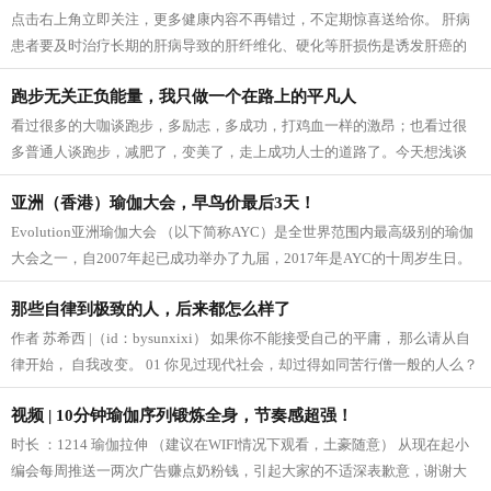
点击右上角立即关注，更多健康内容不再错过，不定期惊喜送给你。 肝病
患者要及时治疗长期的肝病导致的肝纤维化、硬化等肝损伤是诱发肝癌的
一个重要因素。因此，肝病患者一定要...
跑步无关正负能量，我只做一个在路上的平凡人
看过很多的大咖谈跑步，多励志，多成功，打鸡血一样的激昂；也看过很
多普通人谈跑步，减肥了，变美了，走上成功人士的道路了。今天想浅谈
自己的跑步。 刚开始也会觉得自己特别...
亚洲（香港）瑜伽大会，早鸟价最后3天！
Evolution亚洲瑜伽大会 （以下简称AYC）是全世界范围内最高级别的瑜伽
大会之一，自2007年起已成功举办了九届，2017年是AYC的十周岁生日。
每年超过 3000多名 来自香港、大陆、台湾、新加...
那些自律到极致的人，后来都怎么样了
作者 苏希西 |（id：bysunxixi） 如果你不能接受自己的平庸， 那么请从自
律开始， 自我改变。 01 你见过现代社会，却过得如同苦行僧一般的人么？
我见过。 多年前我在上大学时，曾给...
视频 | 10分钟瑜伽序列锻炼全身，节奏感超强！
时长 ：1214 瑜伽拉伸 （建议在WIFI情况下观看，土豪随意） 从现在起小
编会每周推送一两次广告赚点奶粉钱，引起大家的不适深表歉意，谢谢大