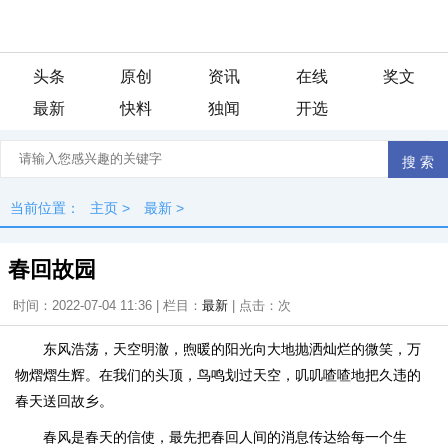
头条
原创
资讯
在线
奖文
最新
快料
独闻
开选
当前位置：
主页
>
最新
>
春回故园
时间：2022-07-04 11:36 | 栏目：
最新
| 点击：
次
东风浩荡，天空明澈，煦暖的阳光向大地抛洒灿烂的微笑，万
物熠熠生辉。在我们的头顶，鸟鸣划过天空，叽叽喳喳地把久违的
春天送回故乡。
春风是春天的信使，最先把春回人间的消息传达给每一个生