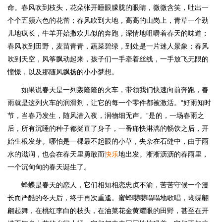
命。春风吹到枝头，花朵张开睡眼朦胧的眼睛，微微含笑，吐出一
个个五颜六色的花蕾；春风吹到大地，高高的山岗上，青草一个劲
儿地疯长，牛羊开始撒欢儿似的奔跑，深情地咀嚼着春天的味道；
春风吹到田野，麦苗青青，蔬菜碧绿，到处是一片迷人景象；春风
吹到天空，风筝飘动起来，孩子们一手牵着丝线，一手放飞无限的
憧憬，以及那随风飘扬的小小梦想。
如果说春天是一列轰隆隆的火车，带领我们快速向前奔跑，春
雨就是这列火车的润滑剂，让它的每一个零件都被激活。“好雨知时
节，当春乃发生，随风潜入夜，润物细无声。”是的，一场春雨之
后，所有沉睡的种子都挺直了身子，一番痛快淋漓的畅饮之后，开
始生根发芽。哪怕是一棵最不起眼的小草，夹杂在石缝中，由于雨
水的滋润，也会在春天里勇敢而
快乐
地出发。淅淅沥沥的春雨里，
一个沉甸甸的春天诞生了。
蜂蝶是春天的恋人，它们相知相恋忠贞不渝，苦苦守候一个漫
长而严酷的冬天后，终于再次重逢。蜜蜂嘤嘤嗡嗡地歌唱，蝴蝶翩
翩起舞，在桃红李白的枝头，在油菜花金黄耀眼的田野，甚至在开