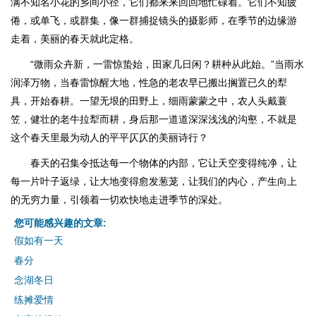
满不知名小花的乡间小径，它们都来来回回地忙碌着。它们不知疲
倦，或单飞，或群集，像一群捕捉镜头的摄影师，在季节的边缘游
走着，美丽的春天就此定格。
“微雨众卉新，一雷惊蛰始，田家几日闲？耕种从此始。”当雨水
润泽万物，当春雷惊醒大地，性急的老农早已搬出搁置已久的犁
具，开始春耕。一望无垠的田野上，细雨蒙蒙之中，农人头戴蓑
笠，健壮的老牛拉犁而耕，身后那一道道深深浅浅的沟壑，不就是
这个春天里最为动人的平平仄仄的美丽诗行？
春天的召集令抵达每一个物体的内部，它让天空变得纯净，让
每一片叶子返绿，让大地变得愈发葱茏，让我们的内心，产生向上
的无穷力量，引领着一切欢快地走进季节的深处。
您可能感兴趣的文章:
假如有一天
春分
念湖冬日
练摊爱情