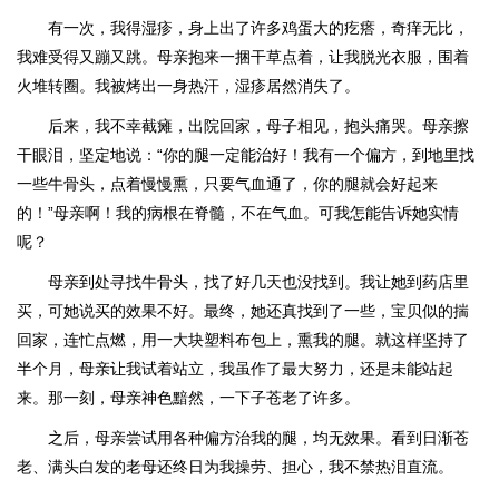
有一次，我得湿疹，身上出了许多鸡蛋大的疙瘩，奇痒无比，
我难受得又蹦又跳。母亲抱来一捆干草点着，让我脱光衣服，围着
火堆转圈。我被烤出一身热汗，湿疹居然消失了。
后来，我不幸截瘫，出院回家，母子相见，抱头痛哭。母亲擦
干眼泪，坚定地说：“你的腿一定能治好！我有一个偏方，到地里找
一些牛骨头，点着慢慢熏，只要气血通了，你的腿就会好起来
的！”母亲啊！我的病根在脊髓，不在气血。可我怎能告诉她实情
呢？
母亲到处寻找牛骨头，找了好几天也没找到。我让她到药店里
买，可她说买的效果不好。最终，她还真找到了一些，宝贝似的揣
回家，连忙点燃，用一大块塑料布包上，熏我的腿。就这样坚持了
半个月，母亲让我试着站立，我虽作了最大努力，还是未能站起
来。那一刻，母亲神色黯然，一下子苍老了许多。
之后，母亲尝试用各种偏方治我的腿，均无效果。看到日渐苍
老、满头白发的老母还终日为我操劳、担心，我不禁热泪直流。