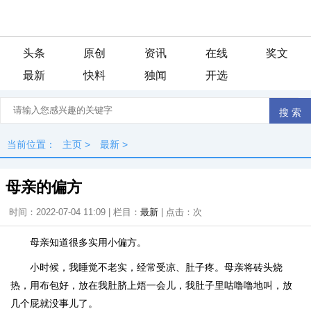
头条
原创
资讯
在线
奖文
最新
快料
独闻
开选
当前位置：
主页
>
最新
>
母亲的偏方
时间：2022-07-04 11:09 | 栏目：
最新
| 点击：
次
母亲知道很多实用小偏方。
小时候，我睡觉不老实，经常受凉、肚子疼。母亲将砖头烧
热，用布包好，放在我肚脐上焐一会儿，我肚子里咕噜噜地叫，放
几个屁就没事儿了。