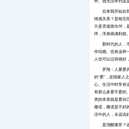
外。我无法评判这
后来我开始自
情感关系？是相互
方是否道路坎坷，
绊，浑身插满利箭
新时代的人，
作结婚。也有这样
人也可以过得很好
罗翔：人要爱
的“爱”，还指家人
心。生活中时常有
有那么多爱不爱的
类的本质就是爱自
撒谎，撒谎是不好
活中的人，永远说
是清醒痛苦？