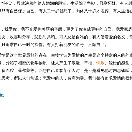
的“包袱”，毅然决然的踏入婚姻的殿堂。生活除了争吵，只剩怀疑。有人
界只有自己保护自己。有人二十岁就死了，肉体八十岁才埋葬。有人生活
责任，我爱你，我不光爱你美丽的容颜，更为了你变成更好的自己。我爱家
朋友，欢喜时分享，悲伤时共鸣。可人总是自私的，有人借着爱的名义，
，只追求自己一时的欢愉。有人打着朋友的名号，只顾自己。
爱情是这个世界最好的存在，生物学认为爱情的产生是这个特定的人的外
脑，分泌了相应的化学物质，让人产生了浪漫、幸福、
快乐
、轻松的感觉
：多巴胺，荷尔蒙等。回想自己喜欢某个人时，是不是看见他时内息雀跃
的思考，所以人们常说：恋爱中的人，智商为零。我们都有追求爱情的权
章: