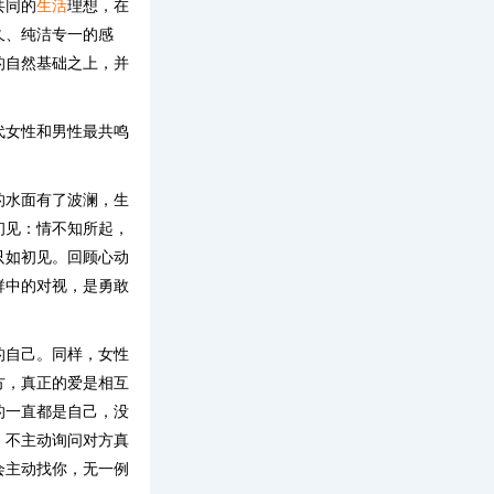
共同的
生活
理想，在
久、纯洁专一的感
的自然基础之上，并
代女性和男性最共鸣
的水面有了波澜，生
初见：情不知所起，
只如初见。回顾心动
群中的对视，是勇敢
的自己。同样，女性
方，真正的爱是相互
的一直都是自己，没
。不主动询问对方真
会主动找你，无一例