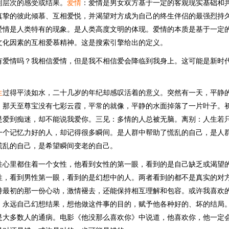
同层次的感受或结果。
爱情
：爱情是男女双方基于一定的客观现实基础和
真挚的彼此倾慕、互相爱悦，并渴望对方成为自己的终生伴侣的最强烈持
爱情是人类特有的现象。是人类高度文明的体现。爱情的本质是基于一定
文化因素的互相爱慕精神。这是搜索引擎给出的定义。
有爱情吗？我相信爱情，但是我不相信爱会降临到我身上。这可能是新时
生
过得平淡如水，二十几岁的年纪却感叹活着的意义。突然有一天，平静
。那天至尊宝没有七彩云霞，平常的就像，平静的水面掉落了一片叶子。
是爱到痴迷，却不能说我爱你。三见：多情的人总被无脑。离别：人生若
一个记忆力好的人，却记得很多瞬间。是人群中帮助了慌乱的自己，是人
慌乱的自己，是希望瞬间变老的自己。
性心里都住着一个女性，他看到女性的第一眼，看到的是自己缺乏或渴望
性，看到男性第一眼，看到的是幻想中的人。两者看到的都不是真实的对
持最初的那一份心动，激情褪去，还能保持相互理解和包容。或许我喜欢
，永远自己幻想结果，想他做这件事的目的，赋予他各种好的、坏的结局
是大多数人的通病。电影《他没那么喜欢你》中说道，他喜欢你，他一定