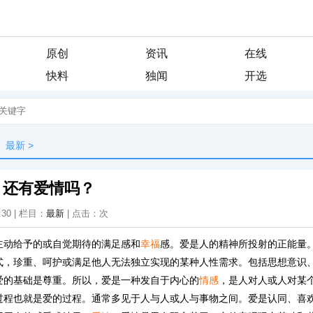
原创
资讯
在线
快料
独闻
开选
最新
>
？还有爱情吗？
:30 | 栏目：
最新
| 点击：
次
主动给予的或自觉期待的满足感和
幸福
感。爱是人的精神所投射的正能量
式，珍重、呵护或满足他人无法独立实现的某种人性需求。包括思想意识
爱的基础是尊重。所以，爱是一种发自于内心的
情感
，是人对人或人对某
过程也就是爱的过程。通常多见于人与人或人与事物之间。爱是认同、喜