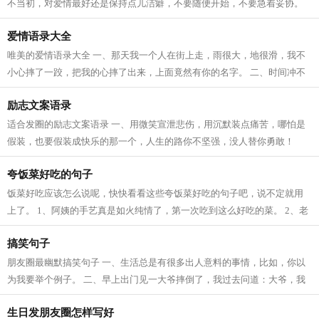
不当初，对爱情最好还是保持点儿洁癖，不要随便开始，不要急着妥协。
二、人的一生会碰见很多心动的人，...
爱情语录大全
唯美的爱情语录大全 一、那天我一个人在街上走，雨很大，地很滑，我不
小心摔了一跤，把我的心摔了出来，上面竟然有你的名字。 二、时间冲不
淡真情的酒，距离拉不开思念的手。...
励志文案语录
适合发圈的励志文案语录 一、用微笑宣泄悲伤，用沉默装点痛苦，哪怕是
假装，也要假装成快乐的那一个，人生的路你不坚强，没人替你勇敢！
二、现在不玩命，将来命玩你。比你差...
夸饭菜好吃的句子
饭菜好吃应该怎么说呢，快快看看这些夸饭菜好吃的句子吧，说不定就用
上了。 1、阿姨的手艺真是如火纯情了，第一次吃到这么好吃的菜。 2、老
妈今天这个鱼头汤做得真不错，味道鲜...
搞笑句子
朋友圈最幽默搞笑句子 一、生活总是有很多出人意料的事情，比如，你以
为我要举个例子。 二、早上出门见一大爷摔倒了，我过去问道：大爷，我
一月工资2500块钱，能扶你起来么？大...
生日发朋友圈怎样写好