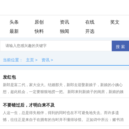
头条
原创
资讯
在线
奖文
最新
快料
独闻
开选
当前位置：
主页
>
资讯
>
发红包
新郎是富二代，家大业大。结婚那天，新郎去迎娶新娘子，新娘的小姨心
想，趁此机会，一定要狠狠地捞一把。 新郎来到新娘子的闺房，新娘的姨
妈从里面杠上门，喊：“拿红包。”新...
不要错过后，才明白来不及
人这一生，总是得失相伴，得到的同时也在不可避免地失去。而许多遗
憾，往往正是来自于在拥有的当时并不懂得珍惜。 正如诗中所云：赌书消
得泼茶香，当时只道是寻常。 生命中有...