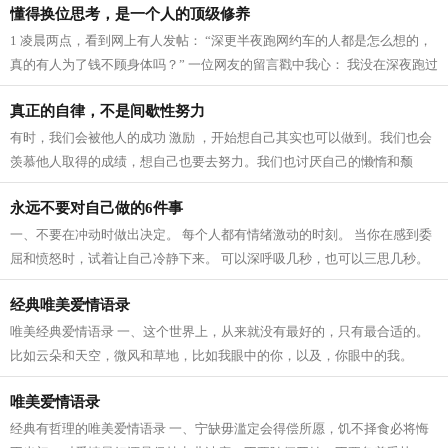
懂得换位思考，是一个人的顶级修养
1 凌晨两点，看到网上有人发帖： “深更半夜跑网约车的人都是怎么想的，
真的有人为了钱不顾身体吗？” 一位网友的留言戳中我心： 我没在深夜跑过
网约车，但我能理解他们。半夜...
真正的自律，不是间歇性努力
有时，我们会被他人的成功 激励 ，开始想自己其实也可以做到。我们也会
羡慕他人取得的成绩，想自己也要去努力。我们也讨厌自己的懒惰和颓
废，想要彻底去改变现状。 事实上，刚...
永远不要对自己做的6件事
一、不要在冲动时做出决定。 每个人都有情绪激动的时刻。 当你在感到委
屈和愤怒时，试着让自己冷静下来。 可以深呼吸几秒，也可以三思几秒。
无论是说一时的气话，还是做一件气...
经典唯美爱情语录
唯美经典爱情语录 一、这个世界上，从来就没有最好的，只有最合适的。
比如云朵和天空，微风和草地，比如我眼中的你，以及，你眼中的我。
二、喜欢上你，并不是你长得好不好看...
唯美爱情语录
经典有哲理的唯美爱情语录 一、宁缺毋滥定会得偿所愿，饥不择食必将悔