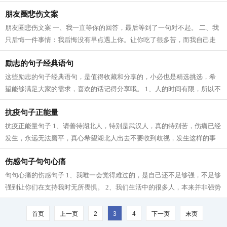
未来。分开以后，未来有一万种可能...
朋友圈悲伤文案
朋友圈悲伤文案 一、我一直等你的回答，最后等到了一句对不起。 二、我
只后悔一件事情：我后悔没有早点遇上你。让你吃了很多苦，而我自己走
了许多冤枉路。 三、你被我烙印在心...
励志的句子经典语句
这些励志的句子经典语句，是值得收藏和分享的，小必也是精选挑选，希
望能够满足大家的需求，喜欢的话记得分享哦。 1、人的时间有限，所以不
要为别人而活，勇敢地去追求自己的...
抗疫句子正能量
抗疫正能量句子 1、请善待湖北人，特别是武汉人，真的特别苦，伤痛已经
发生，永远无法磨平，真心希望湖北人出去不要收到歧视，发生这样的事
不是湖北人所愿意的，最难的也是他...
伤感句子句句心痛
句句心痛的伤感句子 1、我唯一会觉得难过的，是自己还不足够强，不足够
强到让你们在支持我时无所畏惧。 2、我们生活中的很多人，本来并非强势
之人，是你的软弱激发了他的强势；...
首页
上一页
2
3
4
下一页
末页