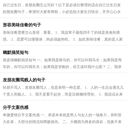
自己过生日，发朋友圈怎么写好？以下是必读社整理的适合自己过生日发
的朋友圈句子，希望对大家有帮助，小必也祝大家生日快乐，开开心心永
远幸福。 1、祝自己生日快乐！虽然是...
形容美味佳肴的句子
美味佳肴需要怎么形容，看看。 1、我这辈子最抵挡不了的就是美食的诱
惑。 2、恋爱可以慢慢谈，肉必须趁热吃。 3、如此美味佳肴，真的是人家
美味；这应该是我吃过的最好吃的美食...
幽默搞笑短句
很皮很幽默搞笑短句 一、如果我是骑马的，你可以叫我马夫；如果我是驾
车的，你可以叫我车夫；如果我是管账的，你又该叫我什么呢？ 二、我承
认有的时候太放纵自己。吃东西要到...
发朋友圈骂贱人的句子
轻易不骂人，发朋友圈骂人，也是表明一种态度。 1、人的一生总会遇见几
个贵人和贱人。 2、我不是看不起你，而是压根懒得理你。 3、我说话从来
不指名道姓的骂你，你理亏你就对号...
分手文案伤感
卑微爱情分手文案伤感 一、承诺本来就是男人与女人的一场角力，有时皆
大欢喜，大部分的情况却两败俱伤。 二、大概因为再多的喜欢，也换不来