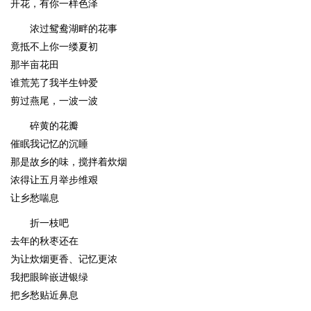
开花，有你一样色泽
浓过鸳鸯湖畔的花事
竟抵不上你一缕夏初
那半亩花田
谁荒芜了我半生钟爱
剪过燕尾，一波一波
碎黄的花瓣
催眠我记忆的沉睡
那是故乡的味，搅拌着炊烟
浓得让五月举步维艰
让乡愁喘息
折一枝吧
去年的秋枣还在
为让炊烟更香、记忆更浓
我把眼眸嵌进银绿
把乡愁贴近鼻息