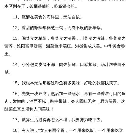
本区别在于，饭桶很能吃，吃货很会吃。
11、沉醉在美食的海洋里，无法自拔。
12、香甜的微辣年糕芝士锅，无肉不欢的肥羊锅。
13、闽菜食之精细，粤菜食之清香，川菜食之泼辣，鲁菜食之
营养，淮阳富甲娇霸，浙菜鱼米端庄。湘徽集成八美。中华美食称
王。
14、小笼包要皮薄不漏，肉馅新鲜、口感紧致、汤汁浓香而不
腻。
15、我根本无法形容这种鱼有多美味，好吃的我都快哭了。
16、先夹一块豆腐，然后加一些汤水，再有一些香浓可口的鱼
肉，嫩嫩的，油而不腻，酸中带辣，令人回味无穷，唇齿留香。这
酸菜鱼真是堪称人间美味！
17、就算生活过得再怎么不堪，我要努力吃下去。
18、有人说，“女人有两个胃，一个用来吃饭，一个用来吃甜