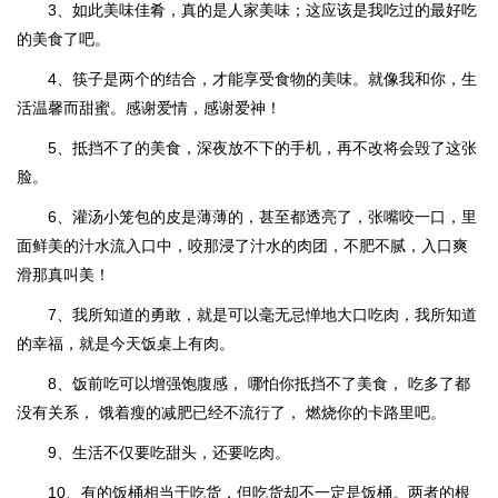
3、如此美味佳肴，真的是人家美味；这应该是我吃过的最好吃
的美食了吧。
4、筷子是两个的结合，才能享受食物的美味。就像我和你，生
活温馨而甜蜜。感谢爱情，感谢爱神！
5、抵挡不了的美食，深夜放不下的手机，再不改将会毁了这张
脸。
6、灌汤小笼包的皮是薄薄的，甚至都透亮了，张嘴咬一口，里
面鲜美的汁水流入口中，咬那浸了汁水的肉团，不肥不腻，入口爽
滑那真叫美！
7、我所知道的勇敢，就是可以毫无忌惮地大口吃肉，我所知道
的幸福，就是今天饭桌上有肉。
8、饭前吃可以增强饱腹感， 哪怕你抵挡不了美食， 吃多了都
没有关系， 饿着瘦的减肥已经不流行了， 燃烧你的卡路里吧。
9、生活不仅要吃甜头，还要吃肉。
10、有的饭桶相当于吃货，但吃货却不一定是饭桶。两者的根