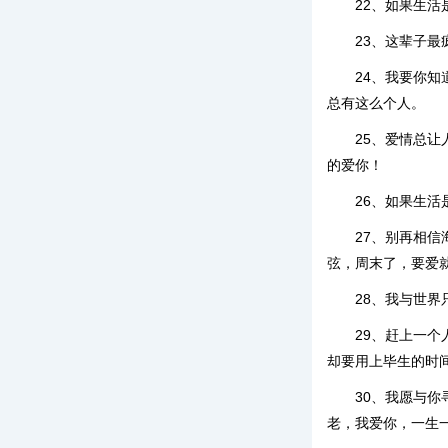
22、如果生
23、这辈子
24、我要你
总有这么个人。
25、爱情总
的爱你！
26、如果生
27、别再相
弦，周末了，要爱
28、我与世
29、赶上一
却要用上毕生的时
30、我愿与
老，我爱你，一生