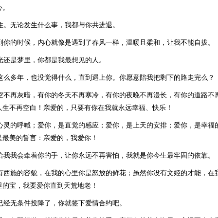
心。
持住。无论发生什么事，我都与你共进退。
想到你的时候，内心就像是遇到了春风一样，温暖且柔和，让我不能自拔。
时光还是梦里，你都是我最想见的人。
了这么多年，也没觉得什么，直到遇上你。你愿意陪我把剩下的路走完么？
天空不再灰暗，有你的冬天不再寒冷，有你的夜晚不再漫长，有你的道路不
人生不再空白！亲爱的，只要有你在我就永远幸福、快乐！
是心灵的呼喊；爱你，是直觉的感应；爱你，是上天的安排；爱你，是幸福
是最美的誓言：亲爱的，我爱你！
手给我我会牵着你的手，让你永远不再害怕，我就是你今生最牢固的依靠。
没有西施的容貌，在我的心里你是怒放的鲜花；虽然你没有文姬的才能，在
里的宝，我要爱你直到天荒地老！
我已经无条件投降了，你就签下爱情合约吧。