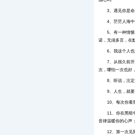
3、遇见你是
4、茫茫人海
5、有一种情
诺，无须多言，在
6、我这个人
7、从很久前
次，哪怕一次也好
8、听说，注
9、人生，就
10、每次你
11、你在黑
音律温暖你的心声
12、第一次