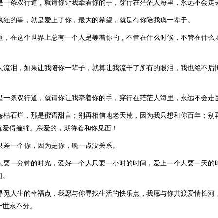
活是一条双行道，就请你让我牵着你的手，穿行在茫茫人海里，永远不会走
最疯狂的事，就是爱上了你，最大的希望，就是有你陪我疯一辈子。
知道，在这个世界上总有一个人是等着你的，不管在什么时候，不管在什么
让人流泪，如果让我陪你一辈子，就算让我流干了所有的眼泪，我也绝不后
活是一条双行道，就请你让我牵着你的手，穿行在茫茫人海里，永远不会走
信海枯石烂，那是蜜语甜言；别再相信地老天荒，因为我只想和你百年；别
就爱得缠绵。亲爱的，期待着和你见面！
界只差一个你，因为是你，晚一点没关系。
个人要一分钟的时光，爱好一个人只要一小时的时间，爱上一个人要一天的
间。
你寻觅人生的幸福点，我愿与你寻找生活的快乐点，我愿与你共渡爱情长河
一世永不分。