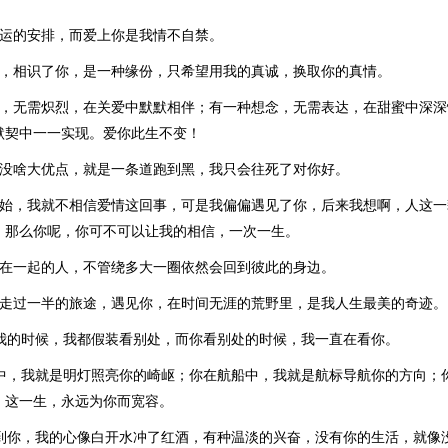
命运的安排，而爱上你是我情不自禁。
中，相识了你，是一种缘份，只希望用我的真诚，换取你的真情。
愫，无需炽烈，在关爱中默默相伴；有一种想念，无需表达，在甜蜜中深深
默契中一一实现。爱你此生不变！
也没啥大优点，就是一条道跑到黑，我只会往死了对你好。
开始，我就不相信爱情这回事，可是我偏偏遇见了你，后来我想啊，人这一
，那么你呢，你可不可以让我的相信，一次一生。
定在一起的人，不管绕多大一圈依然会回到彼此的身边。
要走过一半的旅途，遇见你，在时间无涯的荒野里，是我人生最美的奇迹。
看我的时候，我都假装看别处，而你看别处的时候，我一直在看你。
暗中，我就是明灯照亮你的崎岖；你在航船中，我就是航标导航你的方向；
；这一生，永远为你而宽容。
见到你，我的心像白开水冲了红酒，有种温淡的兴奋，没有你的生活，就像