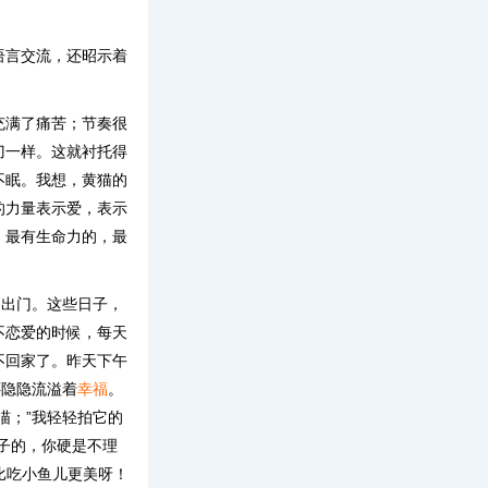
语言交流，还昭示着
充满了痛苦；节奏很
刀一样。这就衬托得
不眠。我想，黄猫的
的力量表示爱，表示
，最有生命力的，最
不出门。这些日子，
不恋爱的时候，每天
不回家了。昨天下午
还隐隐流溢着
幸福
。
喵；”我轻轻拍它的
子的，你硬是不理
比吃小鱼儿更美呀！