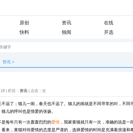
原创
资讯
在线
快料
独闻
开选
资讯
>
:18 | 栏目：
资讯
| 点击：
次
天不远了；猫儿一闹，春天也不远了。猫儿的闹就是不同寻常的叫，不同
，猫儿的呼叫也是情爱的张扬。
不是每年只有一次轰轰烈烈的
爱情
，我家黄猫就只有一次，准确的说是一
。看来，黄猫对待爱情的态度是严谨的，选择爱情的时间是充满着浪漫和