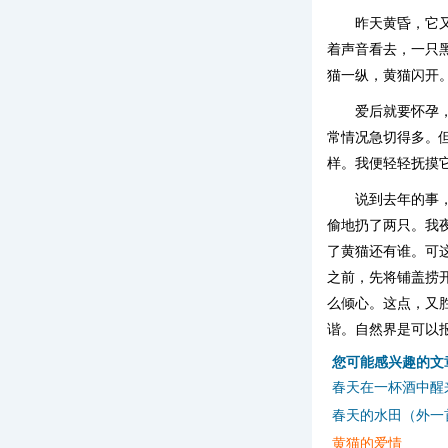
昨天黄昏，它
着声音看去，一只
猫一纵，黄猫闪开
爱后就要怀孕
常情况急切得多。
样。我便轻轻抚摸
说到去年的事
偷地扔了两只。我
了黄猫还有谁。可
之前，先将铺盖捞
么倾心。这点，又
谐。自然界是可以
您可能感兴趣的文
春天在一杯酒中醒
春天的水田（外一
黄猫的爱情