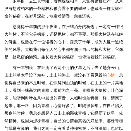
多年前，去过黄帝陵，看到森森柏木，只觉得肃穆庄严，从来
没有想过柏木的一截枯枝和被弃置不要的树根，也藏着一棵大树生
命的秘密，在岁月深处，散发着清香，愈益沉实。
总觉得千年前的那个夜里，在张继泊舟的桥边，一定有一棵很
大的树，不管它是枫杨，还是枫树，都不重要。那棵大树活在张继
的诗里，也活在每一位读者的心中，摇曳了千年，成为人世一道绝
美的风景。大概我们每个人的心中都有属于自己的桥和大树，它像
是一处私密的港湾。生长着大树的秘密，也停泊着我们的秘密。
有一年初秋，在经历了近两个月的伏旱之后，去了趟齐云山。
山上的草木早没了精神，上山的路上，就没有了看风景的
心情
，总
觉得自己来的不是时候。在快爬到山顶的时候，在山上的一片高地
上，看到一株高大的青檀，眼前为之一亮。青檀高大挺拔，叶色深
翠，能听到树叶在风中发出的声音，人顿时也如青檀一样，清爽了
起来，那一路，因为青檀，心情好多了。时隔很多年，在自己陷入
颓丧的时候，我总会想起齐云山上的那株青檀，它经历了伏旱，依
然精神。也因为那株青檀，自己的心情会莫名的好起来。那株青檀
与我是有缘的，我们之间一定有着某种秘密在，不可深知，也难以