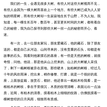
我们的一生，会遇见很多大树。有些人对这些大树视而不见，
有些人会因为一棵大树而喜欢上一个地方。有些大树已成为人人皆
知的明星树，而有些大树却一生寂寂地生长于山野，不为人知。我
知道，每一棵生长百年，数百年，甚至更长时间的大树，都有着自
己的秘密，我为自己探寻到那些大树一丝一点的秘密而开心、着
迷。
有一次，去一位朋友家玩，朋友爱藏石，他的藏石，除了朋友
送的，都是自己从河边、山间寻来的，没有贵重的石头，却都是有
故事的石头。我看到他家摆石的基座，有一些是天然的树根，就很
奇怪，问他。他说，那是他从山上挖来的。山上的大树被人采伐
了，剩下一截树根被弃在原地。那些硬木，如柏树的树根，经过几
十年的风吹雨淋，挖出来，稍作修整、打磨，就是一个很好的底
座，上面放盆栽，放赏石，都好。他还拿出一截柏木给我看，是一
根柏木的树枝，拿在手里很沉，木质的纹理清晰，表面沁出一点油
质，近闻，有柏木的清香。摸着柏木上细细的纹路，仿佛抚摸着一
棵树曾经的日月风雨，细致而有质感。