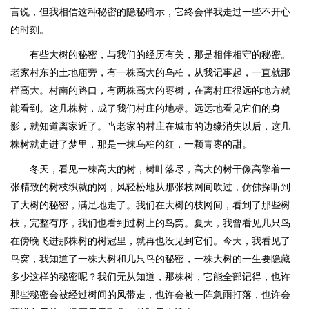
言说，但我相信这种秘密的隐秘暗示，它终会伴我走过一些不开心
的时刻。
有些大树的秘密，与我们的经历有关，那是相伴相守的秘密。
老家村东的土地庙旁，有一株高大的乌桕，从我记事起，一直就那
样高大。村南的路口，有两株高大的枣树，在离村庄很远的地方就
能看到。这几株树，成了我们村庄的地标。远远地看见它们的身
影，就知道离家近了。当老家的村庄在城市的边缘消失以后，这几
株树就走进了梦里，那是一抹乌桕的红，一颗青枣的甜。
冬天，看见一株高大的树，树叶落尽，高大的树干像高擎着一
张精致的树枝织就的网，风轻松地从那张枝网间吹过，仿佛探听到
了大树的秘密，满足地走了。我们在大树的枝网间，看到了那些树
枝，完整有序，我们也看到过树上的鸟窝。夏天，我曾看见几只鸟
在傍晚飞进那株树的树冠里，就再也没见到它们。今天，我看见了
鸟窝，我知道了一株大树和几只鸟的秘密，一株大树的一生要隐藏
多少这样的秘密呢？我们无从知道，那株树，它能全部记得，也许
那些秘密会被经过树间的风带走，也许会被一阵急雨打落，也许会