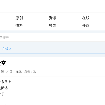
原创
资讯
在线
快料
独闻
开选
在线
>
天空
:46 | 栏目：
在线
| 点击：
次
一条路上
的际遇
叶子