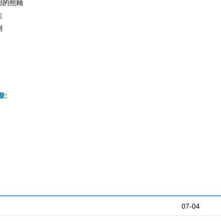
同的照顾
走
到
章:
07-04