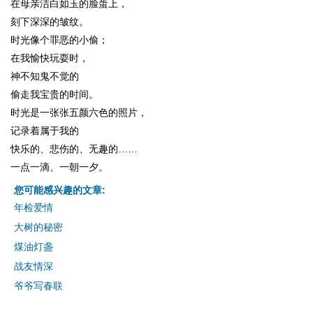
在母亲洁白如玉的脸蛋上，
刻下深深的皱纹。
时光像个罪恶的小偷；
在我愉快玩耍时，
神不知鬼不觉的
偷走我宝贵的时间。
时光是一张张五颜六色的照片，
记录着属于我的
快乐的、悲伤的、无趣的……
一点一滴、一朝一夕。
您可能感兴趣的文章:
年检爱情
大树的秘密
煤油灯盏
战友情深
爷爷写春联