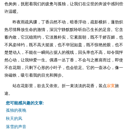
色匆匆，抚慰着我们的疲惫与孤独，让我们在尘世的奔波中感到些
许温暖。
昨夜雨疏风骤，丁香岿然不动，暗香浮动，疏影横斜，蓬勃炽
热尽情释放生命的激情，深沉宁静默默聆听自己生长的足音。它含
蓄内敛，它沉稳简约，它淡雅朴实，它素面朝，既不千娇百媚，也
不风姿绰约，既不高大挺拔，也不华冠如盖，既不惊艳抢眼，也不
楚楚动人，不能在一瞬间占据人的视线，回头率也不高，却令我怦
然心动，让我钟爱一生。偶遇一丛丁香，不会与之擦肩而过，即使
不在花期，只剩下心形的小叶子，也会驻足。它的一壶冰心，像一
块磁铁，吸引着我的目光和脚步。
站在花影里，欲去又依依。折一束淡淡的花香，装点
寂寞
旅
途。
您可能感兴趣的文章:
孤独的夜晚
秋天的风
落雪的声音