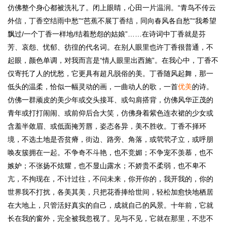
仿佛整个身心都被洗礼了。闭上眼睛，心田一片温润。“青鸟不传云
外信，丁香空结雨中愁”“芭蕉不展丁香结，同向春风各自愁”“我希望
飘过/一个丁香一样地/结着愁怨的姑娘”……在诗词中丁香就是芬
芳、哀怨、忧郁、彷徨的代名词。在别人眼里也许丁香很普通，不
起眼，颜色单调，对我而言是“情人眼里出西施”。在我心中，丁香不
仅寄托了人的忧愁，它更具有超凡脱俗的美。丁香随风起舞，那一
低头的温柔，恰似一幅灵动的画，一曲动人的歌，一首
优美
的诗。
仿佛一群顽皮的美少年或交头接耳、或勾肩搭背，仿佛风华正茂的
青年或打打闹闹、或前仰后合大笑，仿佛身着紫色连衣裙的少女或
含羞半敛眉、或低面掩芳唇，姿态各异，美不胜收。丁香不择环
境，不选土地是否贫瘠，街边、路旁、角落，或茕茕孑立，或呼朋
唤友簇拥在一起。不争奇不斗艳，也不竞媚；不争宠不羡慕，也不
嫉妒；不张扬不炫耀，也不显山露水；不娇贵不柔弱，也不卑不
亢，不拘现在，不计过往，不问未来，你开你的，我开我的，你的
世界我不打扰，各美其美，只把花香捧给世间，轻松加愈快地栖居
在大地上，只管活好真实的自己，成就自己的风景。十年前，它就
长在我的窗外，完全被我忽视了。见与不见，它就在那里，不悲不