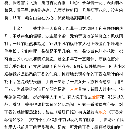
喜。捱过雪片飞扬，走过杏花春雨，用心生长孕蕾开花，表面弱不
禁风，骨子里却铁骨铮铮。几度草树斜阳，几段烟雨花色，没有纷
扰，只有一颗自由自在的心，悠然地雕刻着时光。
十余年，丁香才长一人多高，也非一日之功啊！它有静静的热
烈，不动声色的倔强。沙尘暴来袭，无动于衷地傲然挺立；风吹雨
打，一脸的坦然和笃定。它以平凡的模样在大地上缓慢而平静地不
停生长，它们中哪一朵都是不平凡的。每一朵淡紫色的小花瓣，都
有自己的小心思和美好意愿。这么多年它一直陪伴、守候在窗外，
我几乎怨恨自己竟然忽略了它的存在。5月初从外地回来，刚进小区
迎接我的是熟悉的丁香的气息，惊讶地发现今年的丁香在绿叶的衬
托下，煞是茂密美丽。丁香一层谢了一层又开，撩拨着愁绪，泪眼
问花，为谁零落为谁开？韶光易逝，
人生
苦短，转眼人过中年。“年
年岁岁花相似，岁岁年年人不同”。有人说丁香是
爱情
花，我深以为
然。看到丁香开得如此繁多又如此热闹，别有一番滋味在心头。对
丁香的感情源远流长，曾在《通辽日报》街坊版发表
散文
《丁香芳
菲情如故》，文中回忆了30多年前以花为媒的往事，丁香见证了我
和爱人花前月下的罗曼蒂克。是你，可爱的丁香，慰藉着我们的行