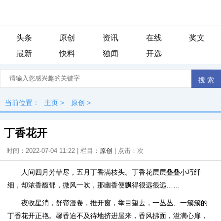
头条
原创
资讯
在线
奖文
最新
快料
独闻
开选
当前位置：
主页
>
原创
>
丁香花开
时间：2022-07-04 11:22 | 栏目：
原创
| 点击：
次
人间四月芳菲尽，五月丁香满枝头。丁香花层层叠叠小巧纤
细，却浓香馥郁，微风一吹，那幽香便飘得很远很远……
夜收星消，舒帘漫卷，推开窗，举目望去，一丛丛、一簇簇的
丁香花开正艳。馨香迫不及待地挤进屋来，香风拂面，溢满心扉，