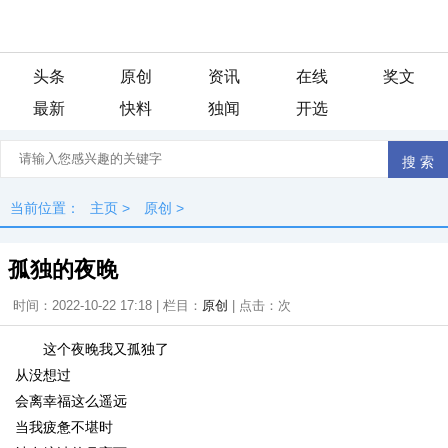
头条
原创
资讯
在线
奖文
最新
快料
独闻
开选
当前位置：
主页
>
原创
>
孤独的夜晚
时间：2022-10-22 17:18 | 栏目：
原创
| 点击：
次
这个夜晚我又孤独了
从没想过
会离幸福这么遥远
当我疲惫不堪时