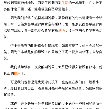
早起叼着面包赶地铁，习惯了晚归面对
生活
的一地鸡毛，在为数不
多的休息日里，还一遍遍催促自己弯道超车。
因为我们始终在热切地期盼着，期盼所有的付出都能有一个结
果，写一份策划会希望得到肯定与采纳，发一条朋友圈会希望得到
点赞与回应，看一部电影会希望有所
感悟
，读一本书会希望有所启
发。
但不是所有的期盼都会付诸现实，如果实现了，你只会淡然一
笑，因为它本就是你的预设；如果落空了呢？便妄自菲薄，自怨自
艾。
我们被禁锢在一次次的期盼里，似乎已经很久都没有获得一份
真正的
快乐
了。
可是我们也曾是无忧无虑的孩子，也曾坐在家门口，翘着小
脚，终日看日升日落，盼星星月亮和午后的麻雀嬉笑，为搬家的蚂
蚁指路。
或许，并不是每一件事都需要目的，不妨花一些时间尽情做一