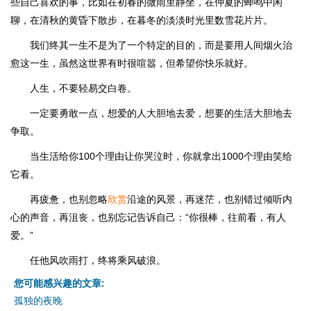
些自己喜欢的事，比如在初春的微雨里静坐，在仲夏的蝉鸣中闲
聊，在清秋的黄昏下散步，在暮冬的淡淡时光里数雪花片片。
我们终其一生不是为了一个特定的目的，而是要用人间烟火治
愈这一生，虽然这世界有时很喧嚣，但希望你快乐就好。
人生，不要轻易交白卷。
一定要勇敢一点，想爱的人大胆地去爱，想要的生活大胆地去
争取。
当生活给你100个理由让你哭泣时，你就拿出1000个理由笑给
它看。
再疲惫，也别忽略
欣赏
沿途的风景，再迷茫，也别错过倾听内
心的声音，再沮丧，也别忘记告诉自己：“你很棒，往前看，有人
爱。”
任他风吹雨打，终将乘风破浪。
您可能感兴趣的文章:
孤独的夜晚