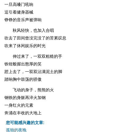
一旦高嗓门吼响
逗引着健身器械
铮铮的音乐声被弹响
秋风轻快，也加入合唱
吹去了田间曾没完没了的苦累叹息
吹来了休闲娱乐的时光
伸过来了，一双双粗糙的手
铁钳般握出憨厚的笑
蹬上去了，一双双沾满泥土的脚
踏响胸中鼓荡的骄傲
飞动的身子，熊熊的火
钢铁的身躯再淬火加钢
一身红火的元素
奔涌在丰收的大地上
您可能感兴趣的文章:
孤独的夜晚