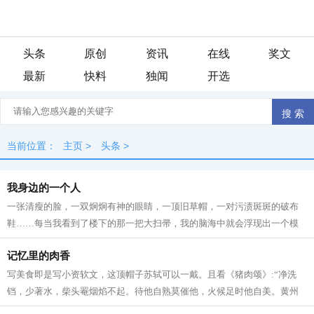
头条
原创
资讯
在线
奖文
最新
快料
独闻
开选
当前位置：
主页
>
头条
>
我身边的一个人
一张清瘦的脸，一双炯炯有神的眼睛，一顶旧草帽，一对污渍斑斑的破布
鞋……每当我看到了楼下的那一把大扫帚，我的脑海中就会浮现出一个模
糊的身影——一位女清洁工。经过了一...
记忆里的肉香
写美食即是写小资软文，这顶帽子苏轼可以一戴。且看《猪肉颂》:“净洗
铛，少著水，柴头罨烟焰不起。待他自熟莫催他，火候足时他自美。黄州
好猪肉，价贱如泥土。贵者不肯吃，贫...