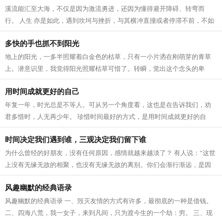
溪流能汇至大海，不仅是因为激流勇进，还因为懂得避开障碍、转弯而
行。 人生 亦是如此，遇到坎坷与挫折，与其横冲直撞或者停滞不前，不如
绕一绕、转个弯。在人生道路上，我们...
多快的手也抓不到阳光
地上的阳光，一多半照耀着白金色的枯草，只有一小片洒在刚萌芽的青草
上。潜意识里，我觉得阳光照耀枯草可惜了。转瞬，觉出这个念头的卑
劣。 这不是阳光的想法，而是我的私念。...
用时间成就更好的自己
年复一年，时光总是不等人。可从另一个角度看，这也是在告诉我们，劝
君多惜时，人无再少年。 珍惜时间最好的方式，是用时间成就更好的自
己。 做好这几件事，才能不负岁月，不...
时间决定我们遇到谁，三观决定我们留下谁
为什么曾经的好朋友，没有任何原因，感情就越来越淡了？ 有人说：“这世
上没有无缘无故的相聚，也没有无缘无故的离别。你们会渐行渐远，是因
为你们都活成了彼此不理解的样子。...
风趣幽默的经典语录
风趣幽默的经典语录 一、毁灭友情的方式有许多，最彻底的一种是借钱。
二、四海八荒，我一女子，来到凡间，只为渡今生的一个劫：穷。 三、现