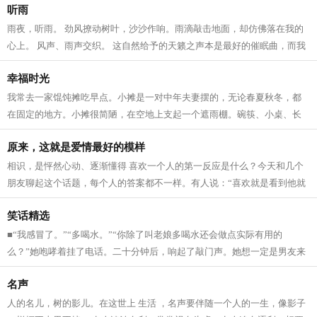
听雨
雨夜，听雨。 劲风撩动树叶，沙沙作响。雨滴敲击地面，却仿佛落在我的
心上。 风声、雨声交织。 这自然给予的天籁之声本是最好的催眠曲，而我
却睡意全无，思绪万千，久久难以理...
幸福时光
我常去一家馄饨摊吃早点。小摊是一对中年夫妻摆的，无论春夏秋冬，都
在固定的地方。小摊很简陋，在空地上支起一个遮雨棚。碗筷、小桌、长
凳等，都是随来随带，一股脑堆在三轮...
原来，这就是爱情最好的模样
相识，是怦然心动、逐渐懂得 喜欢一个人的第一反应是什么？今天和几个
朋友聊起这个话题，每个人的答案都不一样。有人说：“喜欢就是看到他就
满眼冒星星，觉得他哪哪都好。”还...
笑话精选
■“我感冒了。”“多喝水。”“你除了叫老娘多喝水还会做点实际有用的
么？”她咆哮着挂了电话。二十分钟后，响起了敲门声。她想一定是男友来
了，男人这玩意儿，不给点儿厉害...
名声
人的名儿，树的影儿。在这世上 生活 ，名声要伴随一个人的一生，像影子