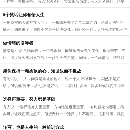
一样挥不去甩不掉。 有人淡泊名利，常常视名为虚；有人追名逐利，想要
盛名于世。殊不知，这盛名虚名之间...
8个笑话让你领悟人生
一把坚实的大锁挂在大门上，一根铁杆费了九牛二虎之力，还是无法将它
撬开。钥匙来了，他瘦小的身子钻进锁孔，只轻轻一转，大锁就“啪”地一声
打开了。 ■每个人的心，都像上了...
做情绪的引导者
情绪是 生活 的晴雨表，一个气象员，能够预测天气的变化，根据季节、气
压、湿度等客观因素判断下一步的天气走势。 同样，一个高情商、情绪能
力强的人，就是自己内心的天气预报...
愿你保持一颗柔软的心，知世故而不世故
有句话说：“人世间真是难处的地方，说一个人‘不通世故’，固然不是好
话，但说他‘深于世故’也不是好话。” 世事往往多磨，很多时候我们不得不
跟人、跟事打交道。如何摸索出...
选择再重要，努力都是基础
有人说：“选择比努力更重要，方向比速度更重要。” 有时候选准赛道，确
实可以让我们弯道超车。但想做好一个选择，并不容易。 很多时候，我们
看不准前方的路，到底什么才是好...
转弯，也是人生的一种前进方式