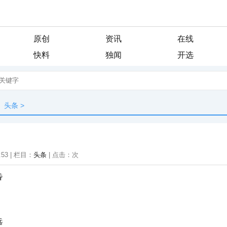
原创
资讯
在线
快料
独闻
开选
头条
>
:53 | 栏目：
头条
| 点击：
次
昏
远