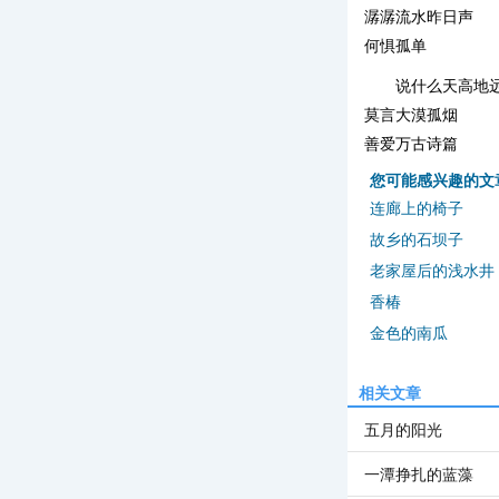
潺潺流水昨日声
何惧孤单
说什么天高地
莫言大漠孤烟
善爱万古诗篇
您可能感兴趣的文
连廊上的椅子
故乡的石坝子
老家屋后的浅水井
香椿
金色的南瓜
相关文章
五月的阳光
一潭挣扎的蓝藻