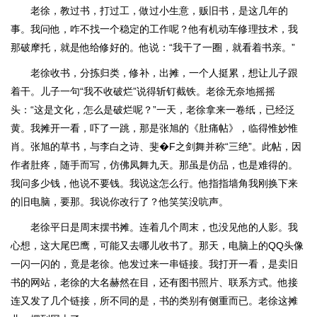
老徐，教过书，打过工，做过小生意，贩旧书，是这几年的
事。我问他，咋不找一个稳定的工作呢？他有机动车修理技术，我
那破摩托，就是他给修好的。他说：“我干了一圈，就看着书亲。”
老徐收书，分拣归类，修补，出摊，一个人挺累，想让儿子跟
着干。儿子一句“我不收破烂”说得斩钉截铁。老徐无奈地摇摇
头：“这是文化，怎么是破烂呢？”一天，老徐拿来一卷纸，已经泛
黄。我摊开一看，吓了一跳，那是张旭的《肚痛帖》，临得惟妙惟
肖。张旭的草书，与李白之诗、斐�F之剑舞并称“三绝”。此帖，因
作者肚疼，随手而写，仿佛凤舞九天。那虽是仿品，也是难得的。
我问多少钱，他说不要钱。我说这怎么行。他指指墙角我刚换下来
的旧电脑，要那。我说你改行了？他笑笑没吭声。
老徐平日是周末摆书摊。连着几个周末，也没见他的人影。我
心想，这大尾巴鹰，可能又去哪儿收书了。那天，电脑上的QQ头像
一闪一闪的，竟是老徐。他发过来一串链接。我打开一看，是卖旧
书的网站，老徐的大名赫然在目，还有图书照片、联系方式。他接
连又发了几个链接，所不同的是，书的类别有侧重而已。老徐这摊