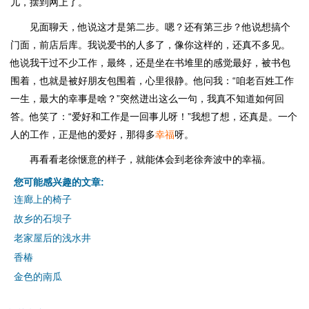
儿，摆到网上了。
见面聊天，他说这才是第二步。嗯？还有第三步？他说想搞个
门面，前店后库。我说爱书的人多了，像你这样的，还真不多见。
他说我干过不少工作，最终，还是坐在书堆里的感觉最好，被书包
围着，也就是被好朋友包围着，心里很静。他问我：“咱老百姓工作
一生，最大的幸事是啥？”突然迸出这么一句，我真不知道如何回
答。他笑了：“爱好和工作是一回事儿呀！”我想了想，还真是。一个
人的工作，正是他的爱好，那得多
幸福
呀。
再看看老徐惬意的样子，就能体会到老徐奔波中的幸福。
您可能感兴趣的文章:
连廊上的椅子
故乡的石坝子
老家屋后的浅水井
香椿
金色的南瓜