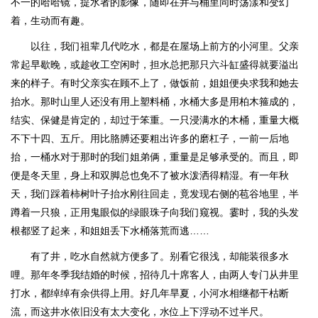
不一的哈哈镜，提水者的影像，随即在井与桶里同时荡漾和变幻
着，生动而有趣。
以往，我们祖辈几代吃水，都是在屋场上前方的小河里。父亲
常起早歇晚，或趁收工空闲时，担水总把那只六斗缸盛得就要溢出
来的样子。有时父亲实在顾不上了，做饭前，姐姐便央求我和她去
抬水。那时山里人还没有用上塑料桶，水桶大多是用柏木箍成的，
结实、保健是肯定的，却过于笨重。一只浸满水的木桶，重量大概
不下十四、五斤。用比胳膊还要粗出许多的磨杠子，一前一后地
抬，一桶水对于那时的我们姐弟俩，重量是足够承受的。而且，即
便是冬天里，身上和双脚总也免不了被水泼洒得精湿。有一年秋
天，我们踩着柿树叶子抬水刚往回走，竟发现右侧的苞谷地里，半
蹲着一只狼，正用鬼眼似的绿眼珠子向我们窥视。霎时，我的头发
根都竖了起来，和姐姐丢下水桶落荒而逃……
有了井，吃水自然就方便多了。别看它很浅，却能装很多水
哩。那年冬季我结婚的时候，招待几十席客人，由两人专门从井里
打水，都绰绰有余供得上用。好几年旱夏，小河水相继都干枯断
流，而这井水依旧没有太大变化，水位上下浮动不过半尺。