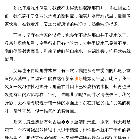
如此每遇吃水问题，我便不由得想起老家那口井。常在回去之
前，我总忘不了备两只大点的塑料壶，灌满井水带到城里，慢慢煮
茶饮用。在我看来，它远比那所谓的纯净水，还要纯净得多。
而今，坚守在老家的父母，也多年不曾从那口井里提水吃了。
母亲的腿病加重，空手行走已有些吃力，去井里提水已显然不便。
我们便跟邻家商量，引来了他们的自来水，在锅灶旁，拧开龙头就
能用。
父母也不再吃那井水后，有一次，我把从河里捞回的几尾小黄
鱼投入其中，希望它们能在这个新家
快乐
地繁衍生息。此后，我一
次又一次习惯性地揭开，那盖在井口上已经腐朽的木板，却再也没
发觉有鱼的踪影存在！它们，去哪儿了呢？而井水清澈依旧，我的
身影，无不清晰映现于镜一样的水面上；沉在井底的几片变黑的树
叶，清晰可见，似一幅简约的装饰画。
后来，忽然想起有句古语��水至清则无鱼。原来，我大概是
犯了一个不可饶恕的错误！水过于清澈，也许根本就不宜于鱼的存
活与生长。那些可怜的鱼啊，怕早就无端地被我白白葬送了性命！