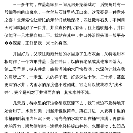
三十多年前，在盖老家那三间瓦房开挖基础时，后拐角处有一
股细香粗的山泉水，一丝丝从石缝里挤压出来。这无疑是一种意外
之喜！父亲索性让帮忙的亲邻们就地深挖，四处搬寻石头，不到两
天时间就固好了一口井。井底直径四尺有余，往上越收越小，井口
仅能容一只木桶自如上下。我站在其中，井口外沿跟头顶一般平齐
��深度，正好是我一米七的身高。
井固好后，父亲往渐渐升起的水里撒了生石灰面，又特地用木
板钉作了一个方形井盖，盖住井口，以防有老鼠或其他东西落入。
第二天早晨，掀去井盖，略带浑浊的水已快盈满，水深估计就在我
的肩膀上下，一米五、六的样子吧。好多深达十米、二十米，甚至
更深的水井，内蓄水的深度也不过如此。它之所以被我称为“浅水
井”，完全是相对于井深而言的，其实水并不浅。
几天后，待水里的浑浊物彻底沉淀下去，我们就迫不及待地开
始食用了。水质甜美，用起来也很简单。蹲在井边，只要将手里的
水桶侧斜着用力压沉下去，清亮亮的水就立即在桶里灌满，再借着
水的浮力，顺势便能把一满桶水轻松提出井外。水面晃动，如凹凸