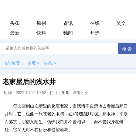
头条
原创
资讯
在线
奖文
最新
快料
独闻
开选
当前位置：
主页
>
头条
>
老家屋后的浅水井
时间：2022-10-17 10:52 | 栏目：
头条
| 点击：
次
每次回到山圪崂里的化庙老家，当我情不自禁地去看屋后那口
井时，它，也像一只苍老的眼睛，在和我默默对视。那眼神，平淡
而落寞，阴郁又陌生，仿佛我们并不曾相识……而不管我身在何
处，它又无时不在祈盼和遥望着我。