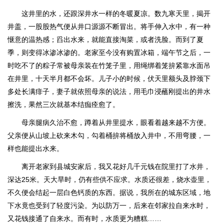
这井里的水，还跟深井水一样的冬暖夏凉。数九寒天里，揭开
井盖，一股股热气便从井口源源不断冒出。将手伸入水中，有一种
惬意的温热感；舀出水来，就能直接淘菜，或者洗脸。而到了夏
季，则变得冰渗冰渗的。老家至今没有购置冰箱，端午节之后，一
时吃不了的粽子常被母亲装在竹笼子里，用绳绑着笼拚紧靠水面吊
在井里，十天半月都不会坏。儿子小的时候，伏天里额头及脖颈下
多处长满痱子，妻子就依照母亲的说法，用毛巾浸蘸刚提出的井水
擦洗，果然三次就基本结痂痊愈了。
母亲腿病久治不愈，蹲着从井里提水，眼看着越来越不方便。
父亲便从山坡上砍来木勾，勾着桶拚将桶放入井中，不用弯腰，一
样也能提出水来。
离开老家到县城安家后，我又花好几千元钱在院里打了水井，
深达25米。天大旱时，仍有些供不应求。水质还很差，烧水壶里，
不久便会结起一层白色钙质的东西。据说，我所在的城东区域，地
下水竟也受到了轻度污染。为以防万一，后来在邻家拉自来水时，
又花钱接通了自来水。而有时，水质更为糟糕……