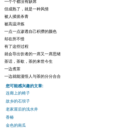
一个个都没有缺席
但成熟了，就是一种风情
被人揉搓杀青
被高温淬炼
一点一点渗透自己积攒的颜色
却在所不惜
有了这些过程
就会导出饮者的一席又一席思绪
茶话，茶歇，茶的来世今生
一边煮茶
一边就能漫悟人与茶的分分合合
您可能感兴趣的文章:
连廊上的椅子
故乡的石坝子
老家屋后的浅水井
香椿
金色的南瓜