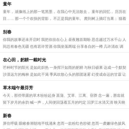
童年
童年， 就像纸上的那一笔黑墨， 在我心中无法散去， 童年的回忆， 历历在
目…… 那一个个欢快的背影， 不正是我的童年。 爬到树上摘叮当果； 猫着
腰在小河里捉鱼； 在金黄的麦田...
别春
你我的故事还未开启时 我把你挂在心上 昼夜翘首期盼 思念越过万水千山 人
间总有春色无疆 也有若许苦酒 你我坐落两端 分享各自的一樽 几许清欢 调
和着你我 春风一再吹上头 我们在...
在心田，躬耕一截时光
芒种时节的阳光 是如此炽热 一身挥汗如雨的躬耕 与秋日硕果 达成一个默契
沙漠远方的梅林 是如此干渴 季风吹散心头的那团迷雾 幻变成命运的甘霖 让
人生得到浇灌 日历纸片的翻转...
草木端午最芬芳
今天，那些带露的草木纷纷起身 菖蒲、艾草、江离、宿莽 念一遍，唇齿就
留下岁月的余韵 喊一声，人间便回荡着五月的约定 汨罗江水清又清 映天映
地映古映今 清风明月里放歌 渔父的...
新春
屏住呼吸 眼瞅春潮朝地平线涌来 忽而一款粉红色纱裙 忽而一袭嫩绿色披风