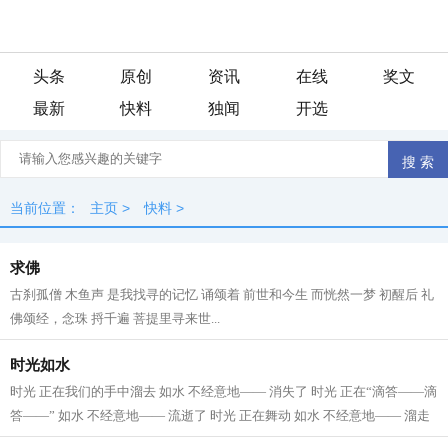
头条
原创
资讯
在线
奖文
最新
快料
独闻
开选
当前位置：
主页
>
快料
>
求佛
古刹孤僧 木鱼声 是我找寻的记忆 诵颂着 前世和今生 而恍然一梦 初醒后 礼
佛颂经，念珠 捋千遍 菩提里寻来世...
时光如水
时光 正在我们的手中溜去 如水 不经意地—— 消失了 时光 正在“滴答——滴
答——” 如水 不经意地—— 流逝了 时光 正在舞动 如水 不经意地—— 溜走
了 时光 无影无踪 如水 消逝极...