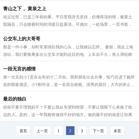
不会听不会说不会写，不会质疑。...
青山之下， 黄泉之上
祖父过世，已是三年前的事。平日里我并无牵挂，仿佛再深的情，被黄土
阻隔后，只会随着时间的消逝日益寡淡。可偶尔，一处场景，一页书签，
一声相像的咳嗽，一个高大的躯干，便...
公交车上的大哥哥
那是一件小事，却时常萦绕在我的心头，让我难以忘怀。 暑假，我去上海
游玩，我们要换乘多次公交车才能到达目的地。上车后不久，有人用轮椅
抬上来了一位老人，他满头银发，身体...
一段无言的感情
第一次见到小T是在去年的十二月份。我和朋友出去办事，恰巧住进了她所
在的那家酒店。小T刚毕业，是一名前台收银。清秀的眉目，大方的举止，
无不散发着青春的美丽！阳光热情，...
最后的独白
但你不要不理我好不？不要让我从失望到绝望，不要让我狠下心来换了枕
边的人。是的，这一年我都有做得不好的地方。做的最不好的就是让你离
开。哥跟我说过，要好好努力工作，可...
首页
上一页
1
2
3
下一页
末页