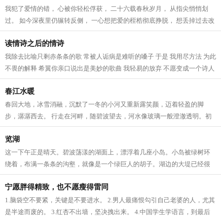
我犯了爱情的错， 心被你轻松俘获， 二十六载春秋岁月， 从指尖悄悄划
过。 如今深夜里仍辗转反侧， 一心想把爱的桎梏彻底挣脱， 想丢掉过去改
变自我， 深陷在直线思考爱情的世界...
读情诗之后的情诗
我除去比喻只剩赤条条的歌 常被人诟病是难听的嗓子 于是 我用尽方法 为此
不畏的解释 希翼你亲口说出是美妙的歌曲 我轻易的放弃 不愿变成一个诗人
不愿变成一个歌唱家 也不愿再用...
春江水暖
春回大地，冰雪消融，沉默了一冬的小河又重新露笑颜，迈着轻盈的脚
步，潺潺西去。 行走在河畔，随碧波望去，河水像玻璃一般澄澈透明。初
春的小河还很羞涩，游春的人还没有开始...
览湖
这一下午正是晴天。碧波荡漾的湖面上，漂浮着几座小岛。小岛被绿树环
绕着，布满一条条的沟壑，就像是一个绿巨人的胡子。湖边的大堤已经很
旧了，年久失修，一块块深褐色的砖石...
宁愿胖得精致，也不愿瘦得雷同
1.脑袋空不要紧，关键是不要进水。 2.男人最痛恨勾引自己老婆的人，尤其
是半途而废的。 3.红杏不出墙，坚决拽出来。 4.中国学生学语言，到最后