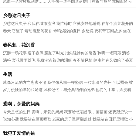
忽而一丛紫玫瑰刺绣…… 天空像一道半圆形蓝拱门 在夜与昼的两极隆起 云
朵衔着光线，白兰鸽般穿梭 胡同...
乡愁这只虫子
乡愁这只虫子 和我在城市流浪 我忙碌时 它就安静地睡觉 在某个油菜花开的
春天 它醒了 蠕动着想闻花香 蝉鸣烦躁的夏日 乡愁说 要我带它回故乡 坐在
吊脚楼前听雨 微凉的秋夜 我为虫...
春风起，花沉香
沉醉一场花事 瘦了春风 蹉跎了时光 指尖轻捻你的馨香 聆听一场雨落 滴答
滴答 梨花微雨纷飞 脂粉洗涤着你的泪痕 春不解风情 岭南的春又败给了盛夏
梨花不语 傲立于北国之春 风乍起...
生活
就像河流的方向忠贞不渝 我仍像从前一样坚信 一粒水滴的光芒 可以照亮 被
岁月侵蚀的年轮和足迹 风和记忆，与沧桑结伴的兄弟 他们的手掌，濯洗着
蒙尘的灵魂 让飞翔的血液投进火焰...
党啊，亲爱的妈妈
今天是您的生日 党啊，亲爱的妈妈 我要给您唱首歌，画幅画 还要跟您说一
说知心话 我要站在屋顶唱歌 老家的房子重新翻盖过 我要站在田野里唱歌 小
麦已经丰收，玉米正在拔节 我要...
我犯了爱情的错