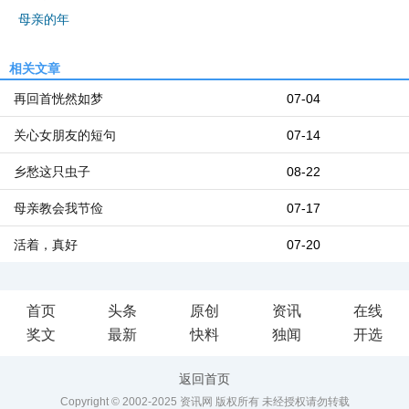
母亲的年
相关文章
再回首恍然如梦
07-04
关心女朋友的短句
07-14
乡愁这只虫子
08-22
母亲教会我节俭
07-17
活着，真好
07-20
首页
头条
原创
资讯
在线
奖文
最新
快料
独闻
开选
返回首页
Copyright © 2002-2025 资讯网 版权所有 未经授权请勿转载