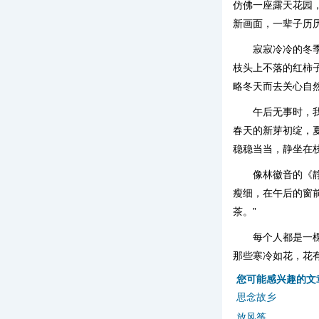
仿佛一座露天花园
新画面，一辈子历历
寂寂冷冷的冬
枝头上不落的红柿
略冬天而去关心自
午后无事时，
春天的新芽初绽，
稳稳当当，静坐在
像林徽音的《
瘦细，在午后的窗
茶。”
每个人都是一
那些寒冷如花，花
您可能感兴趣的文
思念故乡
放风筝