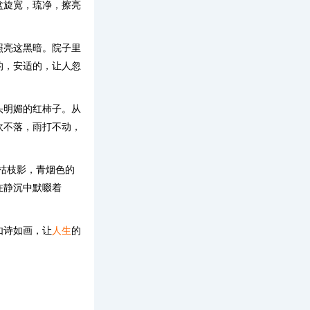
盆旋宽，琉净，擦亮
照亮这黑暗。院子里
的，安适的，让人忽
头明媚的红柿子。从
吹不落，雨打不动，
枯枝影，青烟色的
在静沉中默啜着
如诗如画，让
人生
的