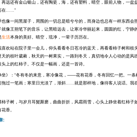
，再远还有金山银山，还有陶瓷，海，还有塑料，晴空，眼前人物，一盆
在……”
季也像一间黑屋子，周围的一切总是暗兮兮的，而身边也总有一样东西会
子就像王朔笔下的音乐，让黑暗远去，让寒冷华丽起来，圆圆的红，宁静
然
生活
本身的美好。晴空，琉净，一辈子历历在。
我喜欢站在院子里一会儿，仰头看看冬日苍冷的蓝天，再看看柿子树和枝
夏天的枝叶葳蕤，秋天的一树果实，一路到冬天，真切地令人心动的是风
枝头上的红柿子。不仅是一幅画，还是一首诗。
静坐》：“冬有冬的来意，寒冷像花，——花有花香，冬有回忆一把。一条
前拖过一笔画；寒里日光淡了，渐斜……就是那样地，像待客人说话。我
棵柿子树，与岁月耳鬓厮磨，曲曲折折，风霜雨雪，心头上静坐着红柿子
有花香。
章: