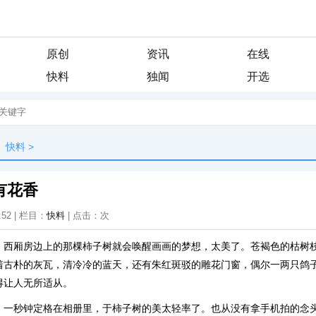
原创
资讯
在线
快料
独闻
开选
快料
>
有花香
:52 | 栏目：
快料
| 点击：
次
，西厢房边上的那棵柿子树就会唤醒画画的梦想，太美了。苍褐色的枯树
着古朴的灰瓦，清冷冷的蓝天，还有朱红斑驳的雕花门窗，偶尔一两只鸽
得让人无所适从。
，一秒钟定格在相册里，于柿子树的美太轻率了。也从没有拿手机拍的念