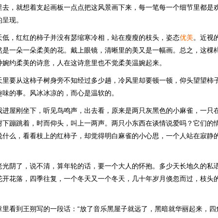
里去，就想着支起画板一点点把这风景画下来，每一笔每一个细节里都是
的呈现。
天低，红红的柿子并没有瑟缩寒冷相，站在瘦瘦的枝头，姿态
优美
。近视
然是一朵一朵柔美的花。戴上眼镜，清晰里的美又是一幅画。总之，这棵
种婉约柔美的诗意，人在这诗意里也不觉柔美温婉起来。
天里要从这柿子树身旁不知经过多少趟，冷风里却要顿一顿，仰头望望柿
趣味的事。风冰冰凉的，而心是温软的。
我进屋刚坐下，听见鸟鸣声，出去看，原来是两只灰黑色的小麻雀，一只
树下蹦跳着，时而仰头，叫上一两声。两只小东西在谈情说爱吗？它们的
说什么，看看枝上的红柿子，却觉得明白麻雀的小心思，一个人站在寂静
老光阴了，说不清，算年轮的话，要一个大人的怀抱。多少天长地久的私
花开花落，四季往复，一个冬天又一个冬天，几十年岁月倏忽而过，枝头
章里看到王朔写的一段话：“放了音乐黑屋子就远了，黑暗就华丽起来，四