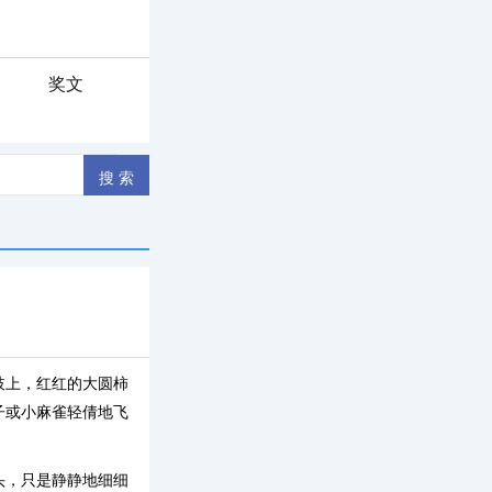
奖文
枝上，红红的大圆柿
子或小麻雀轻倩地飞
头，只是静静地细细