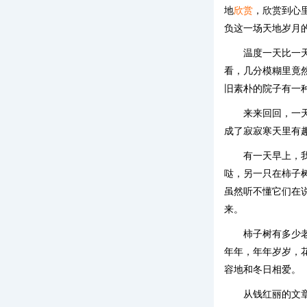
地
欣赏
，欣赏到心
负这一场天地岁月
温度一天比一
看，几分模糊里竟
旧素朴的院子有一
来来回回，一
成了寂寂寒天里有
有一天早上，
哒，另一只在柿子
虽然听不懂它们在
来。
柿子树有多少
年年，年年岁岁，
容地和冬日相爱。
从钱红丽的文