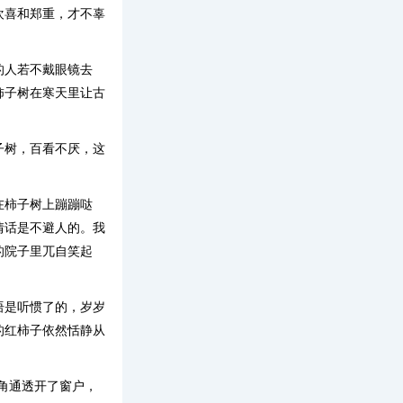
欢喜和郑重，才不辜
的人若不戴眼镜去
柿子树在寒天里让古
子树，百看不厌，这
在柿子树上蹦蹦哒
情话是不避人的。我
的院子里兀自笑起
语是听惯了的，岁岁
的红柿子依然恬静从
角通透开了窗户，