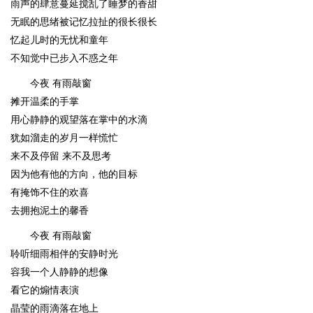
雨声的肆意蔓延搅乱了睡梦的香甜
无眠的思绪被记忆拉扯的很长很长
忆起儿时的无忧和童年
不知觉中已步入不惑之年
今夜 有雨敲窗
摊开温柔的手掌
用心静静的观望落在掌中的水滴
犹如溜走的岁月一样慌忙
来不及停留 来不及思考
因为他有他的方向，他的目标
有掩饰不住的欢喜
去拥抱泥土的馨香
今夜 有雨敲窗
聆听细雨相伴的安静时光
容我一个人静静的想像
看它的煽情表演
晶莹的雨滴落在地上