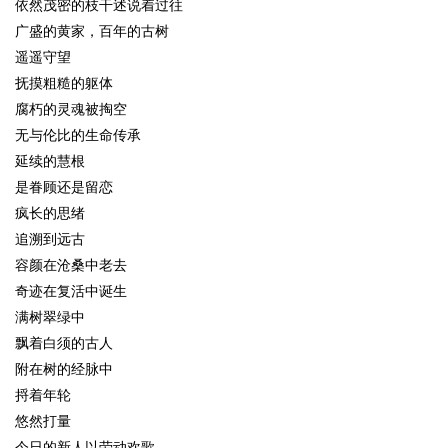
依然茂密的枝干述说着过往
广盛的黄家，百年的古树
遥遥守望
抚摸粗糙的躯体
腐朽的灵魂被掏空
无与伦比的生命传承
延续的慧根
是眷顾还是留恋
疯长的思绪
追溯到远古
容颜在沧桑中老去
奇迹在复活中诞生
满树翠绿中
飘着白须的古人
附在树的经脉中
捋着年轮
悠然打量
今日的新人以劳动欢歌