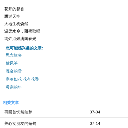
花开的馨香
飘过天空
大地生机焕然
温柔水乡，甜蜜歌唱
绚烂点燃满园春光
您可能感兴趣的文章:
思念故乡
放风筝
嘎金的雪
寒冷如花 花有花香
母亲的年
相关文章
再回首恍然如梦
07-04
关心女朋友的短句
07-14