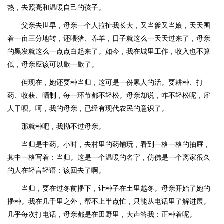
热，去照亮和温暖自己的孩子。
父亲去世早，母亲一个人拉扯我长大，又当爹又当娘，天天围
着一亩三分地转，还喂猪、养羊，日子就这么一天天过来了，母亲
的黑发就这么一点点白起来了。如今，我在城里工作，收入也不算
低，母亲应该可以歇一歇了。
但现在，她还要种当归，这可是一份累人的活。要耕种、打
药、收获、晒制，每一环节都不轻松。母亲却说，咋不轻松呢，雇
人干呗。呵，我的母亲，已经有现代农民的意识了。
那就种吧，我拗不过母亲。
当归是中药。小时，去村里的药铺玩，看到一格一格的抽屉，
其中一格写着：当归。这是一个温暖的名字，仿佛是一个离家很久
的人在轻言轻语：该回去了啊。
当归，要在过冬前播下，让种子在土里越冬。母亲开始了她的
播种。我在几千里之外，帮不上半点忙，只能从电话里了解进展。
几乎每次打电话，母亲都是在田野里，大声答我：正种着呢。