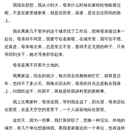
我现在想想，我从小到大，母亲什么时候在家轻松地歇着过
呢，不是在家里做家务，就是在田里，或者，是在去往田间的路
上。
我在离家几千里外的这个城市找了工作后，想将母亲接过来一
起住。母亲却不同意，我要守在老家呢，在城市里，我可住不惯。
还真是，母亲每次来，总是坐立不安，显得手足无措的样子。只有
等回到乡下，她才浑身舒坦起来。
母亲是离不开那片土地的。
我离家远，回去的就少，每次回去也都匆匆忙忙，就算是过
年，也待不了多少天。我每次回去时，母亲的目光总是黏在我身
上，问我吃这不，吃那不，再就是给我讲村里的新鲜事。
我上次离家时，母亲送我，等到我走远了，回头望，母亲还站
在那里，在蓝天空空的背景下，一个人寂寂地站在那里。
这些天，因为一些事，我打算辞职了，想换一种活法。外地的
城市，有几个单位想接纳我。离我老家最近的一个单位，也有这样