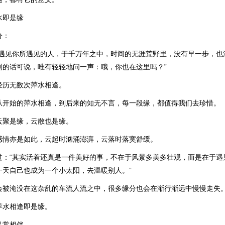
水即是缘
分：
中遇见你所遇见的人，于千万年之中，时间的无涯荒野里，没有早一步，也
别的话可说，唯有轻轻地问一声：哦，你也在这里吗？”
经历无数次萍水相逢。
从开始的萍水相逢，到后来的知无不言，每一段缘，都值得我们去珍惜。
云聚是缘，云散也是缘。
感情亦是如此，云起时汹涌澎湃，云落时落寞舒缓。
过：“其实活着还真是一件美好的事，不在于风景多美多壮观，而是在于遇
一天自己也成为一个小太阳，去温暖别人。”
会被淹没在这杂乱的车流人流之中，很多缘分也会在渐行渐远中慢慢走失
萍水相逢即是缘。
己常相伴