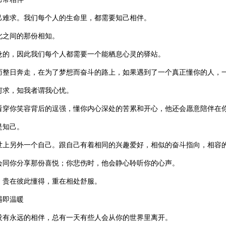
己难求。我们每个人的生命里，都需要知己相伴。
此之间的那份相知。
惫的，因此我们每个人都需要一个能栖息心灵的驿站。
而整日奔走，在为了梦想而奋斗的路上，如果遇到了一个真正懂你的人，
何求，知我者谓我心忧。
看穿你笑容背后的逞强，懂你内心深处的苦累和开心，他还会愿意陪伴在
是知己。
世上另外一个自己。跟自己有着相同的兴趣爱好，相似的奋斗指向，相容
会同你分享那份喜悦；你悲伤时，他会静心聆听你的心声。
，贵在彼此懂得，重在相处舒服。
遇即温暖
没有永远的相伴，总有一天有些人会从你的世界里离开。