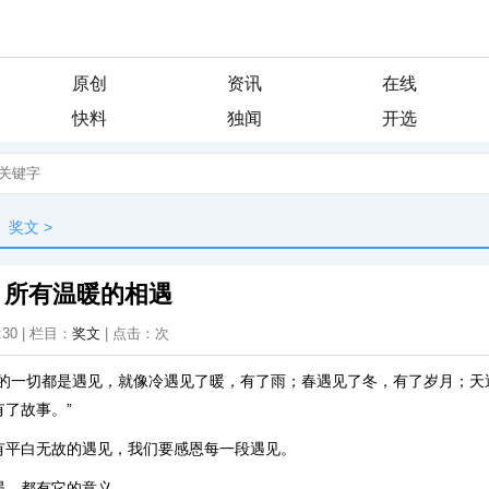
原创
资讯
在线
快料
独闻
开选
奖文
>
，所有温暖的相遇
:30 | 栏目：
奖文
| 点击：
次
间的一切都是遇见，就像冷遇见了暖，有了雨；春遇见了冬，有了岁月；天
了故事。”
有平白无故的遇见，我们要感恩每一段遇见。
遇，都有它的意义。