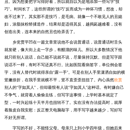
丑。因为想要把字写得好看，所以就自以为是地添加一些写字“技
巧”。时间长了，这些所谓的“技巧”反而成为一种坏习惯，想改，却
改不过来了。其实那不是技巧，是毛病。就像一个不敢见人的丑媳
妇，涂脂抹粉矫揉造作，结果却是适得其反，越捣跖越难看，没有
创造出美，连本来的自然丑也给弄丢了。
乡党贾平凹在一篇文章里说他不会说普通话，说普通话时舌头
就发硬，像大街上走一字步，有醋溜的味儿。所以大多数情况下他
就只听别人说话，自己能不说就不说，尽量保持沉默。但是写字跟
说话不一样，有时不写还真不行。比如医院看病签字，单位例会签
字，没有人替代时就得亲自“露一手”。可是在别人手里潇洒自如的横
竖撇捺折，在我手里就横不平，竖不直歪歪扭扭了。内心虽然
欣赏
别人的“字如其人”，但却最恨有人说“字如其人”这种话。有时嫌自己
不争气，就背着人偷偷去练，但写字这事情，上学时基本就定了
型，一时兴起练十天半月也扭转不了。实在没有办法提高时，就厚
着脸皮自我安慰：反正整天电脑敲字，用手写字越来越少，写好写
不好无所谓。
字写的不好，不能怪父母。母亲只上到小学四年级，但她后来