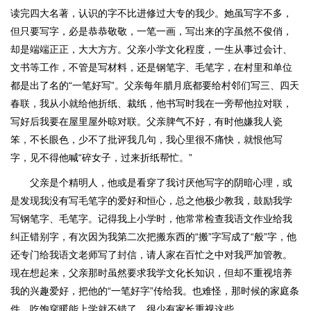
读完四大名著，认识的字不比进修过大专的我少。她虽写字不多，
但只要写字，必是恭恭敬敬，一笔一画，写出来的字虽然不俊俏，
却是端端正正，大大方方。父亲小学文化程度，一生从事过会计、
文书等工作，不管是写材料，还是钢笔字、毛笔字，在村里和单位
都是出了名的“一笔好写”。父亲每年腊月底都要给村邻们写三、四天
春联，我从小就给他折纸、裁纸，他书写时我在一旁帮他拉对联，
写好后我要在屋里屋外晾对联。父亲脾气不好，有时他嫌我人瓷
笨，不长眼色，少不了批评我几句，我心里很不痛快，就恨他写
字，见不得他喊“碎女子，过来折纸帮忙。”
父亲是个精明人，他或是看穿了我讨厌他写字的阴暗心理，或
是发现我没有写毛笔字的爱好和恒心，总之他极少教我，鼓励我学
写钢笔字、毛笔字。记得我上小学时，他常常检查我语文作业给我
纠正错别字，有次因为我第二次把搬东西的“搬”字写成了“般”字，他
还专门给我语文老师写了封信，请人家在百忙之中对我严加管教。
现在想起来，父亲那时虽然要求我学文化长知识，但却不重视培养
我的兴趣爱好，把他的“一笔好字”传给我。也难怪，那时候的家庭条
件，吃饱穿暖能上学就不错了，很少有家长重视这些。