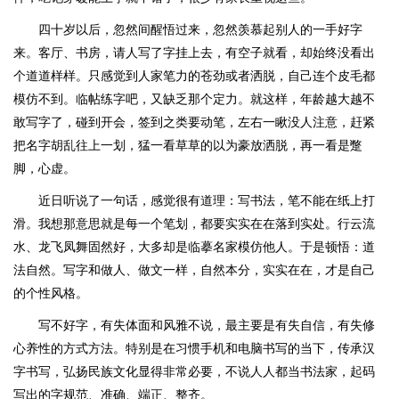
四十岁以后，忽然间醒悟过来，忽然羡慕起别人的一手好字
来。客厅、书房，请人写了字挂上去，有空子就看，却始终没看出
个道道样样。只感觉到人家笔力的苍劲或者洒脱，自己连个皮毛都
模仿不到。临帖练字吧，又缺乏那个定力。就这样，年龄越大越不
敢写字了，碰到开会，签到之类要动笔，左右一瞅没人注意，赶紧
把名字胡乱往上一划，猛一看草草的以为豪放洒脱，再一看是蹩
脚，心虚。
近日听说了一句话，感觉很有道理：写书法，笔不能在纸上打
滑。我想那意思就是每一个笔划，都要实实在在落到实处。行云流
水、龙飞凤舞固然好，大多却是临摹名家模仿他人。于是顿悟：道
法自然。写字和做人、做文一样，自然本分，实实在在，才是自己
的个性风格。
写不好字，有失体面和风雅不说，最主要是有失自信，有失修
心养性的方式方法。特别是在习惯手机和电脑书写的当下，传承汉
字书写，弘扬民族文化显得非常必要，不说人人都当书法家，起码
写出的字规范、准确、端正、整齐。