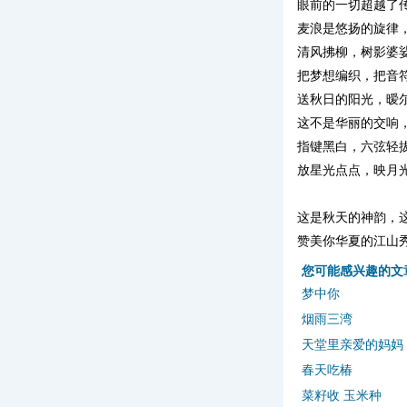
眼前的一切超越了
麦浪是悠扬的旋律
清风拂柳，树影婆
把梦想编织，把音
送秋日的阳光，暧
这不是华丽的交响
指键黑白，六弦轻
放星光点点，映月光
这是秋天的神韵，这
赞美你华夏的江山
您可能感兴趣的文
梦中你
烟雨三湾
天堂里亲爱的妈妈
春天吃椿
菜籽收 玉米种