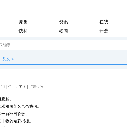
原创
资讯
在线
快料
独闻
开选
奖文
>
:46 | 栏目：
奖文
| 点击：
次
月蹉跎。
那艰难困苦又岂奈我何。
唱一首秋日欢歌。
把丰收的精彩捕捉。