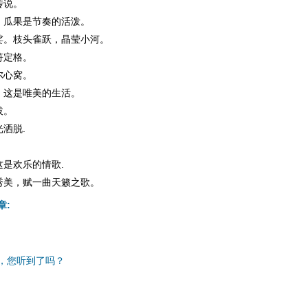
传说。
，瓜果是节奏的活泼。
娑。枝头雀跃，晶莹小河。
符定格。
尔心窝。
，这是唯美的生活。
拔。
洒脱.
是欢乐的情歌.
秀美，赋一曲天籁之歌。
章:
，您听到了吗？