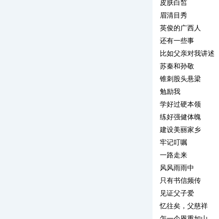
皮肤白皙
眉清目秀
英俊的广西人
还有一些事
比如父亲对我讲述
苏秦和孙敬
锥刺股头悬梁
勉励我
学好过硬本领
练好强健体魄
建设美丽家乡
牢记叮嘱
一路走来
风风雨雨中
只有书信频传
见证父子爱
忆往矣，父慈祥
怎一个恩重如山