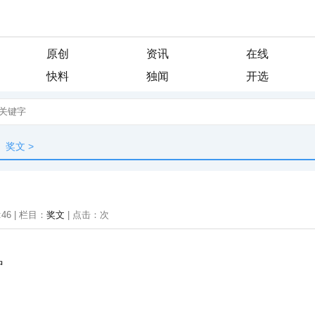
原创
资讯
在线
快料
独闻
开选
奖文
>
:46 | 栏目：
奖文
| 点击：
次
中