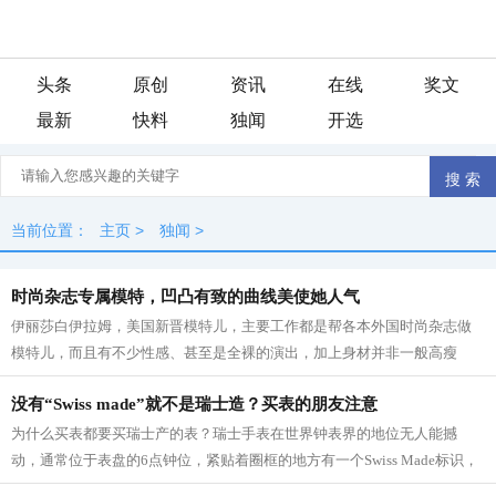
头条
原创
资讯
在线
奖文
最新
快料
独闻
开选
当前位置：
主页
>
独闻
>
时尚杂志专属模特，凹凸有致的曲线美使她人气
伊丽莎白伊拉姆，美国新晋模特儿，主要工作都是帮各本外国时尚杂志做
模特儿，而且有不少性感、甚至是全裸的演出，加上身材并非一般高瘦
平，而是凹凸有致的曲线美，因此她的人...
没有“Swiss made”就不是瑞士造？买表的朋友注意
为什么买表都要买瑞士产的表？瑞士手表在世界钟表界的地位无人能撼
动，通常位于表盘的6点钟位，紧贴着圈框的地方有一个Swiss Made标识，
不仔细看很容易忽略过去。但就这么一个不...