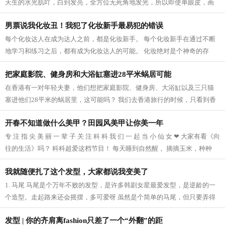
天生的水光肌吖，白到发亮，全方位无死角地发光，所以即使单眼皮，画
裸妆都美。 韩妆最重要的是底妆，日...
男票说我化妆丑！我犯了化妆新手最易犯的错误
每个化妆达人在成为达人之前，都是化妆新手。 每个化妆新手在通过不断
地学习和练习之后，都有成为化妆达人的可能。 化妆绝对是个神奇的存
在，可以化腐朽为神奇，化丑女为女神...
把家庭影院、健身房和大浴缸塞进28平米蜗居可能
在香港有一对年轻夫妻，他们想把家庭影院、健身房、大浴缸以及三只猫
塞进他们28平米的蜗居里，这可能吗？ 我们去香港旅行的时候，只看到香
港繁华的车水马龙和琳琅满目的店铺，...
开春不知道做什么美甲？田园风美甲让你美一年
专 注 指 尖 美 丽 一 辈 子 关 注 科 科 我 们 一 起 当 小 仙 女 ❤ 大家有看《向
往的生活》吗？ 科科超爱这档节目！ 每天睡到自然醒， 摘摘玉米，种种
花。 这样的田园生活真的是幸...
我就随便扎了这个发型，大家都说我变美了
1. 马尾 马尾是个万年不败的发型，是许多韩剧女星最爱发型，是逆龄的一
个造型。走起路来还会摇摆，多可爱呀 虽然是个简单的马尾，但只要弄得
蓬松点，偶尔有些小发丝掉下来看起...
发型 | 你的齐肩离fashion只差了一个“外翻”的距