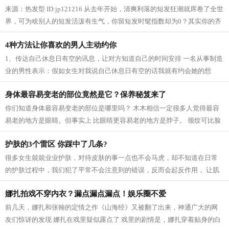
来源：热发型 ID:jp121216 从去年开始，清爽利落的短发狂潮就席卷了全世
界，可为啥别人的短发活泼有生气，你留短发时髦指数却为0？其实你的齐
肩短发和fashion就差了一个外翻的距离！...
4种方法让你喜欢的男人主动约你
1、传达自己休息日有空的讯息，让对方知道自己的时间安排 一名从事制造
业的男性表示：假如女生对我说自己休息日有空的话我就有约会她的想
法。想着比起在家睡觉，约会能给她带...
身体最容易变老的部位竟然是它？保养秘笈来了
你们知道身体最容易变老的部位是哪里吗？ 木木相信一定很多人觉得最容
易老的地方是眼睛。但事实上 比眼睛更容易老的地方是脖子。 颈纹可比脸
上的皱纹还要难消，所以不要等到出...
护肤的3个雷区 你踩中了几条?
很多女生兢兢业业护肤，对待皮肤的事一点也不会马虎，却不知道在日常
的护肤过程中，我们犯了平常不会注意到的错误，反而会起反作用， 让肌
肤变得更加敏感。这里，木木就为大家...
娜扎拍戏不穿内衣？漏点漏点漏点！娱乐圈不爱
前几天，娜扎和张翰的定情之作《山海经》又被翻了出来，神通广大的网
友们惊讶的发现 娜扎在戏里疑似露点了 戏里的剧情是，娜扎穿着贴身的白