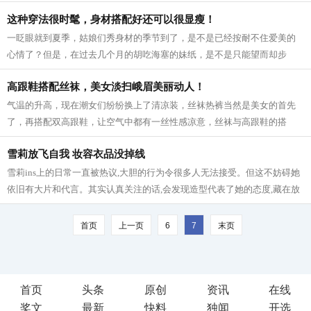
色薄衣从床上坐起来指责张翰，可是...
这种穿法很时髦，身材搭配好还可以很显瘦！
一眨眼就到夏季，姑娘们秀身材的季节到了，是不是已经按耐不住爱美的
心情了？但是，在过去几个月的胡吃海塞的妹纸，是不是只能望而却步
了？NO，今天来说一种穿法，不但时髦显...
高跟鞋搭配丝袜，美女淡扫峨眉美丽动人！
气温的升高，现在潮女们纷纷换上了清凉装，丝袜热裤当然是美女的首先
了，再搭配双高跟鞋，让空气中都有一丝性感凉意，丝袜与高跟鞋的搭
配，性感至极，丝袜的极度诱惑，挡不住...
雪莉放飞自我 妆容衣品没掉线
雪莉ins上的日常一直被热议,大胆的行为令很多人无法接受。但这不妨碍她
依旧有大片和代言。其实认真关注的话,会发现造型代表了她的态度,藏在放
肆下更多的是不落俗套的美。 雪莉和...
首页
上一页
6
7
末页
首页
头条
原创
资讯
在线
奖文
最新
快料
独闻
开选