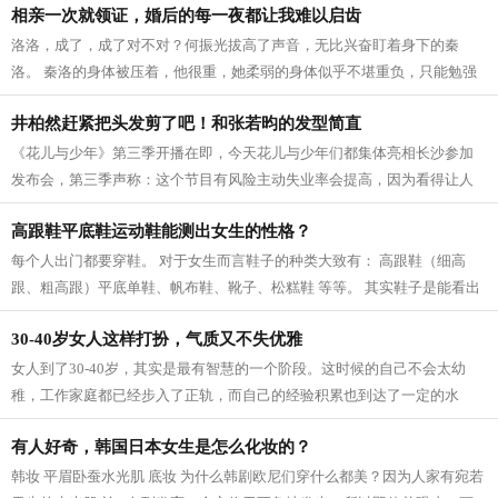
相亲一次就领证，婚后的每一夜都让我难以启齿
洛洛，成了，成了对不对？何振光拔高了声音，无比兴奋盯着身下的秦
洛。 秦洛的身体被压着，他很重，她柔弱的身体似乎不堪重负，只能勉强
坚持着，可听到他这样的问话，心底却是...
井柏然赶紧把头发剪了吧！和张若昀的发型简直
《花儿与少年》第三季开播在即，今天花儿与少年们都集体亮相长沙参加
发布会，第三季声称：这个节目有风险主动失业率会提高，因为看得让人
想辞掉工作去旅行。 光看预告片就让人...
高跟鞋平底鞋运动鞋能测出女生的性格？
每个人出门都要穿鞋。 对于女生而言鞋子的种类大致有： 高跟鞋（细高
跟、粗高跟）平底单鞋、帆布鞋、靴子、松糕鞋 等等。 其实鞋子是能看出
一个人的性格的！去翻一翻你的鞋柜里...
30-40岁女人这样打扮，气质又不失优雅
女人到了30-40岁，其实是最有智慧的一个阶段。这时候的自己不会太幼
稚，工作家庭都已经步入了正轨，而自己的经验积累也到达了一定的水
平，所以会更多地注重自己的内心，更加理...
有人好奇，韩国日本女生是怎么化妆的？
韩妆 平眉卧蚕水光肌 底妆 为什么韩剧欧尼们穿什么都美？因为人家有宛若