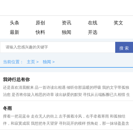
头条
原创
资讯
在线
奖文
最新
快料
独闻
开选
当前位置：
主页
>
独闻
>
我诗行总有你
还是喜欢清晨醒来 品一首诗读出相遇 倾听你那温暖的呼吸 我的文字带孤独
治愈 是否将你旋入相思的诗章 读出缺爱的默契 寻找从云端酝酿已久相惜 生
命中那人，会不会把我弄丢？ 这...
冬雨
撑着一把花蓝伞 走在无人的街上 左手握着冷风，右手牵着寒雨 和孤独结
伴，和寂寞成双 我想把冬天望穿 寻到花开的模样 拐角处，那一抹绿盈盈含
香 冬天，在伞下闪闪发烫 走过的路...