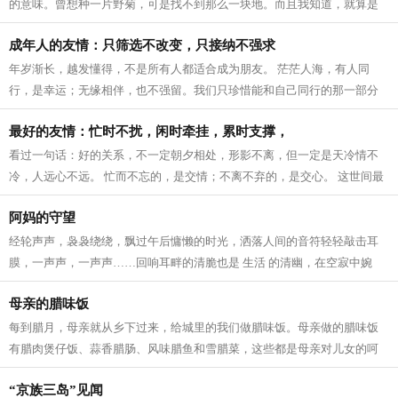
的意味。曾想种一片野菊，可是找不到那么一块地。而且我知道，就算是
圈养在眼前，最后的结果是花开得并不...
成年人的友情：只筛选不改变，只接纳不强求
年岁渐长，越发懂得，不是所有人都适合成为朋友。 茫茫人海，有人同
行，是幸运；无缘相伴，也不强留。我们只珍惜能和自己同行的那一部分
人。 成年人的 友情 ，从来都是只筛选不...
最好的友情：忙时不扰，闲时牵挂，累时支撑，
看过一句话：好的关系，不一定朝夕相处，形影不离，但一定是天冷情不
冷，人远心不远。 忙而不忘的，是交情；不离不弃的，是交心。 这世间最
好的 友情 ，莫过于忙时不扰，闲时牵...
阿妈的守望
经轮声声，袅袅绕绕，飘过午后慵懒的时光，洒落人间的音符轻轻敲击耳
膜，一声声，一声声……回响耳畔的清脆也是 生活 的清幽，在空寂中婉
转、在空灵中婉约，阿妈转动经轮，那...
母亲的腊味饭
每到腊月，母亲就从乡下过来，给城里的我们做腊味饭。母亲做的腊味饭
有腊肉煲仔饭、蒜香腊肠、风味腊鱼和雪腊菜，这些都是母亲对儿女的呵
护和疼爱。 小雪时节，天气变得干燥，...
“京族三岛”见闻