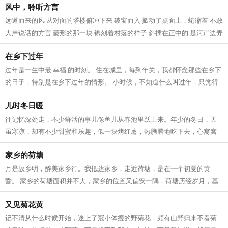
风中，聆听方言
远道而来的风 从对面的塔楼俯冲下来 破窗而入 掀动了桌面上，蜷缩着 不敢
大声说话的方言 菱形的那一块 镌刻着村落的样子 斜插在正中的 是河岸边弄
潮的杨柳 桥上垂钓的身影，再次...
在乡下过年
过年是一生中最 幸福 的时刻。 住在城里，每到年关，我都怀念那些在乡下
的日子，特别是在乡下过年的情形。 小时候，不知道什么叫过年，只觉得
可以无拘无束的玩，很开心。儿时的...
儿时冬日暖
往记忆深处走，不少鲜活的事儿像鱼儿从春池里跃上来。年少的冬日，天
虽寒凉，却有不少甜蜜和乐趣，似一块烤红薯，热腾腾地吃下去，心窝窝
一下子就暖了。 故乡的冬天安闲，冷风...
家乡的荷塘
月是故乡明，醉美家乡行。我抵达家乡，走近荷塘，是在一个初夏的黄
昏。 家乡的荷塘面积并不大，家乡的位置又偏安一隅，荷塘历经岁月，基
本上还算保住了原生态，少有人为的修茸...
又见菊花黄
记不清从什么时候开始，迷上了冠小体瘦的野菊花，颇有山野归来不看菊