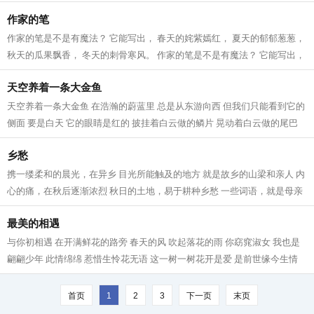
地。...
作家的笔
作家的笔是不是有魔法？ 它能写出， 春天的姹紫嫣红， 夏天的郁郁葱葱，
秋天的瓜果飘香， 冬天的刺骨寒风。 作家的笔是不是有魔法？ 它能写出，
天空的湛蓝深远， 大地的宽阔无...
天空养着一条大金鱼
天空养着一条大金鱼 在浩瀚的蔚蓝里 总是从东游向西 但我们只能看到它的
侧面 要是白天 它的眼睛是红的 披挂着白云做的鳞片 晃动着白云做的尾巴
它张合的白云嘴 吐着一朵朵 好看的...
乡愁
携一缕柔和的晨光，在异乡 目光所能触及的地方 就是故乡的山梁和亲人 内
心的痛，在秋后逐渐浓烈 秋日的土地，易于耕种乡愁 一些词语，就是母亲
的庄稼 在乡下，草垛如同古堡 守候...
最美的相遇
与你初相遇 在开满鲜花的路旁 春天的风 吹起落花的雨 你窈窕淑女 我也是
翩翩少年 此情绵绵 惹惜生怜花无语 这一树一树花开是爱 是前世缘今生情
我呼唤你，轻轻的 一笑留千年 最美...
首页
1
2
3
下一页
末页