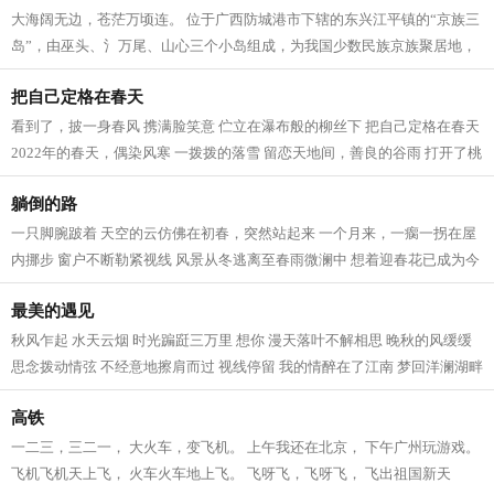
大海阔无边，苍茫万顷连。 位于广西防城港市下辖的东兴江平镇的“京族三
岛”，由巫头、氵万尾、山心三个小岛组成，为我国少数民族京族聚居地，
故此称之。它面临北部湾，背倚十...
把自己定格在春天
看到了，披一身春风 携满脸笑意 伫立在瀑布般的柳丝下 把自己定格在春天
2022年的春天，偶染风寒 一拨拨的落雪 留恋天地间，善良的谷雨 打开了桃
花心飞菲 眼眸飘逸浪漫 昨夜的一场...
躺倒的路
一只脚腕跛着 天空的云仿佛在初春，突然站起来 一个月来，一瘸一拐在屋
内挪步 窗户不断勒紧视线 风景从冬逃离至春雨微澜中 想着迎春花已成为今
年过往的旧时光 轮椅并不意味着光...
最美的遇见
秋风乍起 水天云烟 时光蹁跹三万里 想你 漫天落叶不解相思 晚秋的风缓缓
思念拨动情弦 不经意地擦肩而过 视线停留 我的情醉在了江南 梦回洋澜湖畔
那个温馨的夜晚 深情凝望 十指相...
高铁
一二三，三二一， 大火车，变飞机。 上午我还在北京， 下午广州玩游戏。
飞机飞机天上飞， 火车火车地上飞。 飞呀飞，飞呀飞， 飞出祖国新天