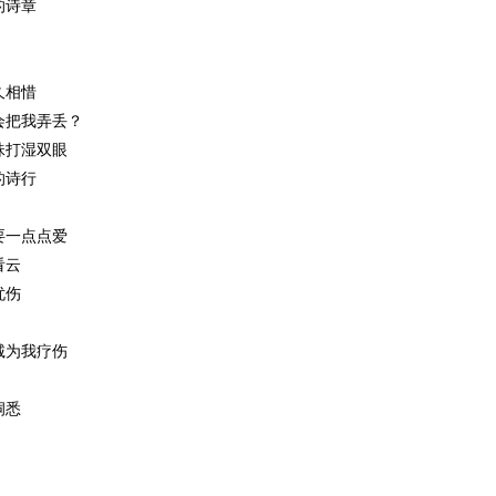
的诗章
久相惜
会把我弄丢？
珠打湿双眼
的诗行
要一点点爱
看云
忧伤
诚为我疗伤
洞悉