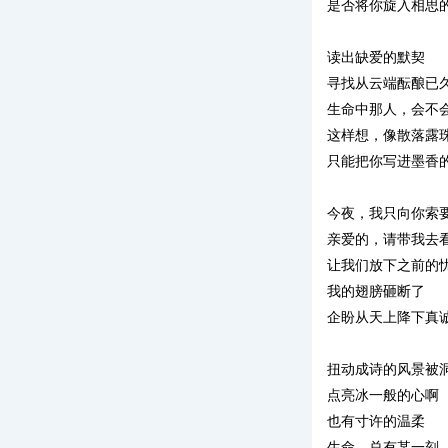
是否将你旋入相思
读出缺爱的默契
寻找从云端酝酿已
生命中那人，会不
这样想，像散落露
只能把你写进墨香
今夜，我只向你索
亲爱的，请带我去
让我们放下之前的
我的翅膀砸断了
企盼从天上降下真
扭动成诗的风景被
点亮冰一般的心啊
也有寸许的温柔
生命，总有某一刻