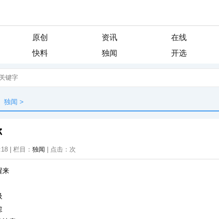
原创
资讯
在线
快料
独闻
开选
独闻
>
你
:18 | 栏目：
独闻
| 点击：
次
醒来
吸
愈