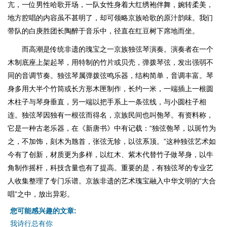
亢，一位男性哈歌开场，一队女性身着大红绣袍伴舞，婉转柔美，
地方腔唱的内容虽不甚明了，却可领略京族哈歌的原汁韵味。我们
带队的白庚胜团长陶醉于音乐中，径直在红豆树下席地而坐。
而高潮是传统非遗的瑰宝之一京族独弦琴演奏。演奏者在一个
木制底座上架起琴，用特制的竹片或贝壳，弹拨琴弦，发出强弱不
同的音调节奏。独弦琴属弹拨弦鸣乐器，结构简单，音调丰富。琴
身多用大半个竹筒或长方形木匣制作，长约一米，一端插上一根圆
木柱子与琴身垂直，另一端以把手系上一条弦线，与小圆柱子相
连。独弦琴因独有一根弦而得名，京族民间也叫匏琴。有资料称，
它是一种古老乐器，在《新唐书》中有记载：“独弦匏琴，以斑竹为
之，不加饰，刻木为虺首，张弦无轸，以弦系顶。”这种独弦艺术如
今有了创新，材质更为多样，以红木、紫木代替竹子做琴身，以牛
角制作摇杆，科技含量也有了提高。重要的是，有独弦琴的专业艺
人收集整理了专门乐谱。京族非遗的艺术瑰宝融入中华文明的“大合
唱”之中，放出异彩。
您可能感兴趣的文章:
我诗行总有你