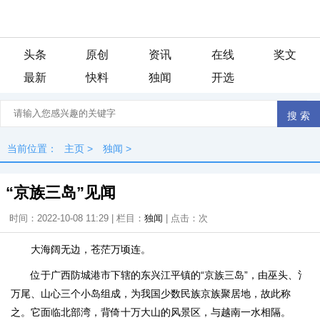
头条
原创
资讯
在线
奖文
最新
快料
独闻
开选
当前位置：
主页
>
独闻
>
“京族三岛”见闻
时间：2022-10-08 11:29 | 栏目：
独闻
| 点击：
次
大海阔无边，苍茫万顷连。
位于广西防城港市下辖的东兴江平镇的“京族三岛”，由巫头、氵
万尾、山心三个小岛组成，为我国少数民族京族聚居地，故此称
之。它面临北部湾，背倚十万大山的风景区，与越南一水相隔。