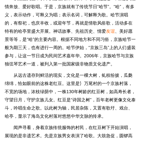
情奔放、爱好歌唱。于是，京族就有了传统节日“哈节”。“哈”，有多
义，表示动作，可释义为唱；表示名词，可解释为歌。哈节演唱
的，有祭祀，也庆丰收，或迎年节，再就是情歌风俗歌，活动多在
特有的哈亭里盛大开展。神话故事、先祖历史、情爱
友谊
、美好愿
景等等，是“哈”的主要内容。根据不同地方和不同习俗，京族哈节一
般为期三天，也有进行一周的。哈节伊始，“京族三岛”上的人们盛装
参与，让这一节日成为民间艺术嘉年华。2006年，京族哈节与京族
独弦琴艺术一道，被列入第一批国家级非物质文化遗产。
从远古遗存到鲜活的现实，文化是一棵大树，虬枝纷披，瓜瓞
绵绵，恰如眼前的这株老红豆。这里是氵万尾村的一个京族村落，
不宽的场地，浓枝绿荫中，一株130年树龄的红豆树，如高寿长者，
守望日月，守护京族儿女。红豆是“诗国之树”，百年老树更像文化泰
斗，吟唱生命之歌。以此树为轴，民居杂陈，又置有歌圩、戏台、
哈亭，显示了海岛文化村落对悠悠中华文脉的传承。
闻声寻看，身着京族传统服饰的村民，在红豆树下开始演唱，
展现的是非遗艺术。先是京族男女表演了哈歌。大鼓急促，圆锣高