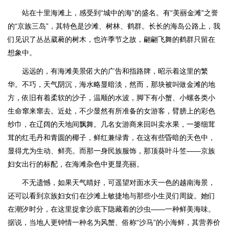
站在十里海滩上，感受到“城中的海”的盛名。有“美丽金滩”之誉
的“京族三岛”，其特色是沙滩、树林、鹤群。长长的海岛公路上，我
们见识了丛丛葳蕤的树木，也许季节之故，翩翩飞舞的鹤群只留在
想象中。
远远的，有海滩美景偌大的广告和指路牌，昭示着这里的繁
华。不巧，天气阴沉，海水略显暗淡，然而，那块被叫做金滩的地
方，依旧有着柔软的沙子，温顺的水波，脚下有小蟹、小螺各类小
生命窜来窜去。近处，不少显然有所准备的女游客，臂膀上的彩色
纱巾，在辽阔的天地间飘舞。几名女游商来回叫卖水果，一篓细茸
茸的红毛丹和青圆的椰子，鲜红兼绿青，在这有些昏暗的天色中，
显得尤为生动、鲜亮。而那一身民族服饰，那顶葵叶斗笠——京族
妇女出行的标配，在海滩杂色中更显亮丽。
不无遗憾，如果天气晴好，可遥望对面水天一色的越南海景，
还可以看到京族妇女们在沙滩上敏捷地与那些小生灵们周旋。她们
在潮汐时分，在这里捉拿沙底下隐藏着的沙虫——一种鲜美海味。
据说，当地人更钟情一种名为风蟹、俗称“沙马”的小海鲜，其营养价