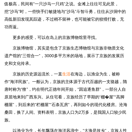
值极高，民间有“一只沙马一只鸡”之说。金滩上往往可见此景，
挖“沙马”时，一些快手们敏捷地与“沙马”斗智斗勇，往往从沙洞中的
高低新旧发现其踪迹，不过稍不留神，也可能被它的狡猾打败，无
功而返。
更多的感受，可以在岛上的京族博物馆里寻找。
京族博物馆，其实是包含了京族生态博物馆与京族非物质文化
遗产馆的“三馆合一”，3000多平方米的场地，展示了京族的发展历
史和文化传承。
京族的历史源远流长，一直
生活
在海边，以渔业为生，被称
作“海洋民族”。一般认为，京族的主体源于古代百越的一支骆越，隋
唐时称为“僚”，约在明代正德年间开始，“因追逐鱼群”，一部分人自
原居地来到广西东兴。从住宅看，京族经历了早期的“棚�屋”“高脚
棚屋”，到后来的“栏棚屋”“石条瓦房”，再到如今的现代化楼房。沧海
桑田，换了人间。资料表明，京族人口为2万多，是我国人口较少民
族。
以渔业为生，长年飘荡在海洋风浪中，“大海是故乡”，京族人性