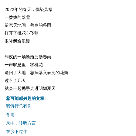
2022年的春天，偶染风寒
一拨拨的落雪
留恋天地间，善良的谷雨
打开了桃花心飞菲
眼眸飘逸浪漫
昨夜的一场淅淅沥沥春雨
一声叹息里，将桃花
送回了大地，忘掉落入春泥的花瓣
过不了几天
就会一起携手走进明媚夏天
您可能感兴趣的文章:
我诗行总有你
冬雨
风中，聆听方言
在乡下过年