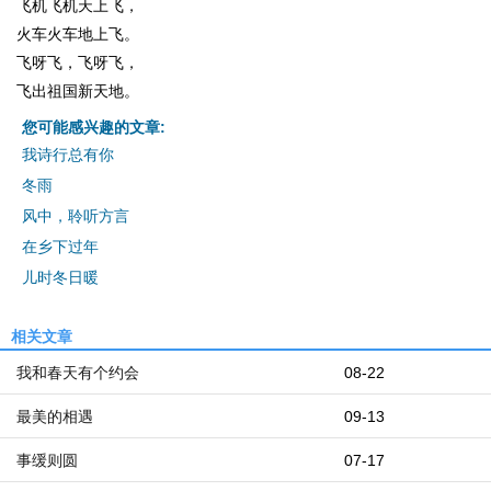
飞机飞机天上飞，
火车火车地上飞。
飞呀飞，飞呀飞，
飞出祖国新天地。
您可能感兴趣的文章:
我诗行总有你
冬雨
风中，聆听方言
在乡下过年
儿时冬日暖
相关文章
我和春天有个约会
08-22
最美的相遇
09-13
事缓则圆
07-17