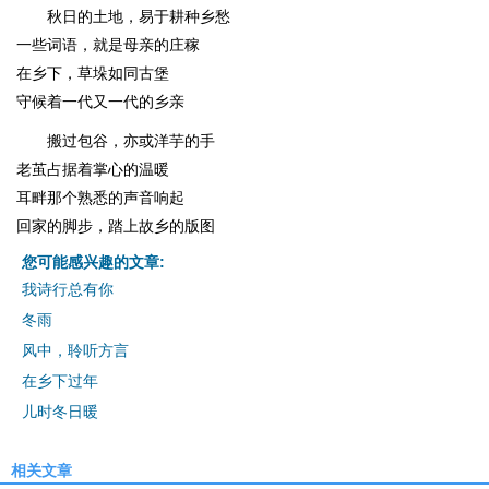
秋日的土地，易于耕种乡愁
一些词语，就是母亲的庄稼
在乡下，草垛如同古堡
守候着一代又一代的乡亲
搬过包谷，亦或洋芋的手
老茧占据着掌心的温暖
耳畔那个熟悉的声音响起
回家的脚步，踏上故乡的版图
您可能感兴趣的文章:
我诗行总有你
冬雨
风中，聆听方言
在乡下过年
儿时冬日暖
相关文章