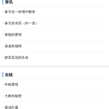
资讯
也不要紧。因为做自己这件事，不会有人比你...
烁的疏星，马路像是一条霓虹般的隧道，朦胧而幽深，微风吹来，空
·
春天在一杯酒中醒来
气还是那般清凉甜爽。此时已经有紧张晨扫的人...
杯斟满，等一场空 静。漏水的时间 放养一池蛙鸣 征途，在爹的目光
·
春天的水田（外一首）
里 安慰，娘的一声叹息 青花在杯里 扶起那个弹琴的人 风在弦上，等
春天的水田里， 禾苗怀抱农夫的希望，孕育夏日的稻香； 柳条喜欢伸
·
黄猫的爱情
雪落故道 如果仰望是一次突围 咽不下的那滴泪...
手去拨沟渠里的水； 我用力闻挨着草地疯长的婆婆纳草。 幸运的话，
腊梅一开，春天不远了；猫儿一闹，春天也不远了。猫儿的闹就是不
·
袅袅炊烟情
隔着几个“田块”相框，能遇到十几只白鹭立...
同寻常的叫，不同寻常的呼。腊梅开放是植物情爱的张扬，猫儿的呼
从村庄走出的游子，乡愁深处都有一柱炊烟。 不知为何，当归期越
·
娇若昙花的生命
叫也是情爱的张扬。 不知其它猫是不是每年只有...
近，我的心越忐忑。这种不安，不为别的，只因老家有我的母亲。不
今早开门，我家的那只土黄色的小狗静静地平躺在马路的中间，它死
在线
知从哪一年开始，我开始懂得母亲，懂得了她一生...
了。这个幼小的 快乐 的生命就这样消亡了，我的心忽然被揪住的感
·
年检爱情
觉。 对于这个小生命的到来，很是偶然。约两个...
岁末年初，各类年检渐渐提上日程。近年来，随着某些程序或手续的
·
大树的秘密
简化，相对来说，年检的项目少了些。但有些物事，必须得年检。比
我坚信，每一棵大树，都有着自己的秘密。只是这些秘密并不为我们
·
煤油灯盏