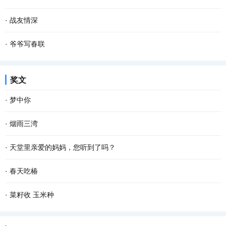
如，你我他或普普通通或轰轰烈烈的 爱情 。 爱...
所知而已。探寻大树的秘密，是有些困难的，也因此，我们常常就忽
一粒谷，溅满屋。 每当想起这句儿时常挂在嘴边的谜语，脑海里就会
·
战友情深
略了这些大树所隐藏的秘密，这是一件多少有些...
不由地浮现这样的场景：柴火在土灶里呼呼燃烧，火舌自锅底窜出，
动车开动，我们一行向西，奔南京，会战友。我凝望窗外，楼宇滑
·
爷爷写春联
我们姐弟坐在宽板条凳上，烤火，添柴，叽叽喳...
过……五十多年前，我们也是这样坐在火车上，看一一滑过的家乡景
儿时的春节充满了乐趣，乡村里洋溢着浓郁的年味，这是我们美好的
奖文
物。 当年，我们是一群特殊的“小兵”，大多数十...
记忆。过年的时候，除了穿上新衣服、吃着美味的菜肴和零食之外，
·
梦中你
最让我难忘的却是春联。 千门万户��日，总把...
在梦中 我乘风驾云而来 手捧着鲜花 寻找情窦初开的你 在那童话般的
·
烟雨三湾
世界 美丽的鲜花散发出芬芳 只为等你 给出一季的火红 你低头时的温
与镶嵌在老步湖路上的明珠——三湾村，离别已有十多个春秋。没想
·
天堂里亲爱的妈妈，您听到了吗？
柔 没有忧愁 我在一片柔情和泪水中 回想起我...
到和她的重逢，发生在一个烟雨迷蒙的日子。 那个乍暖还寒的下午，
天堂里亲爱的妈妈，您知道吗？儿子在人间得了重度糖尿病，在医院
·
春天吃椿
与几位朋友一起驱车到三湾观光。虽然天气阴沉...
躺了十四天，倍受煎熬。七月三日，高达32 mmol/L的血糖指标忙乱
推开晨雾，把记忆安放进口袋，那些柔软的时光和迷离的梦，若隐若
·
菜籽收 玉米种
了医生，一连十二个小时的吊针打到第二天的凌晨一...
现。 我家前面是条清清浅浅的小河，每天，鱼儿从上游潜游到下游，
拥挤在菜地里的油菜收割了！上班下班，路过这片菜地，习惯了凝望