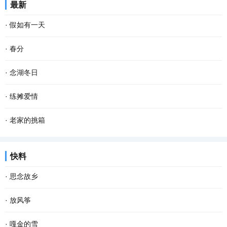
最新
又从下游逆流而上。春天河水澄澈无比，站在岸...
几眼，挺拔的油菜杆举着饱满的籽粒，挤挤挨挨，你不让我，我不让
·
假如有一天
你，仿佛当年的黑白照上一张张天真的笑脸，在...
假如有一天， 我变成了一阵风， 我会轻柔的吹过游子的脸庞， 像母
·
春分
亲般抚慰他漂泊的心灵。 假如有一天， 我变成了一场雨， 我会尽情
春分 一位季节的仙子 拽着暖暖的春风 蓬勃着生命的气息 撒一路芬芳
·
念湖冬日
的浇灌久旱的粮田， 让干涸的良苗尽情享受绵绵...
款款地走来 春风敲醒冰封的泥土 苏醒了沉睡的种子 一种力量在酥软
念湖，一个藏在云南乌蒙山腹地的高原湖泊，烟波浩渺，碧水茫茫。
·
练摊爱情
的泥土里萌动 一个希望在春光里勃发 萌发生长...
冬天的念湖，有着一种自然、简约的美。远山连绵，湖水深流。而树
近日来，“地摊”这个词突然火爆起来，网络上出现各种各样的地摊文
·
老家的挑箱
早已被染成了一种桔红色，一排站在湖水中，仿...
化，顿时勾起我的一段难忘的练摊经历。 大二那年春天，家里突然遭
双亲离去，没有为我们留下什么值钱的遗产，唯有那漆上朱丹色土漆
快料
遇变故，做了一辈子鞋匠的爷爷检查出白血病...
的残旧挑箱让我难以忘怀。每次去乡下老屋中，我都特意去看一看，
·
思念故乡
摸一摸沧桑的挑箱，那泛着历史烟尘的土漆依然...
回忆，那么细碎，那么悠长；故乡，那么遥远，那么忧伤。没有故
·
放风筝
乡，自己属于谁？没有路标，哪里是归宿？时代头也不回地疾行，故
阳春三月是放风筝的好季节，歌里也唱——又是一年三月三，风筝飞
·
嘎金的雪