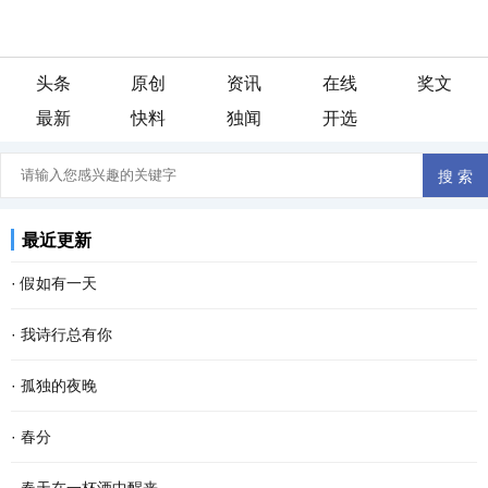
头条
原创
资讯
在线
奖文
最新
快料
独闻
开选
最近更新
·
假如有一天
假如有一天， 我变成了一阵风， 我会轻柔的吹过游子的脸庞， 像母
·
我诗行总有你
亲般抚慰他漂泊的心灵。 假如有一天， 我变成了一场雨， 我会尽情
还是喜欢清晨醒来 品一首诗读出相遇 倾听你那温暖的呼吸 我的文字
·
孤独的夜晚
的浇灌久旱的粮田， 让干涸的良苗尽情享受绵绵...
带孤独治愈 是否将你旋入相思的诗章 读出缺爱的默契 寻找从云端酝
这个夜晚我又孤独了 从没想过 会离幸福这么遥远 当我疲惫不堪时 站
·
春分
酿已久相惜 生命中那人，会不会把我弄丢？ 这...
在皎洁的月亮下 被风呛得咳嗽了数声 遥远的 我仿佛看见了 依稀中你
春分 一位季节的仙子 拽着暖暖的春风 蓬勃着生命的气息 撒一路芬芳