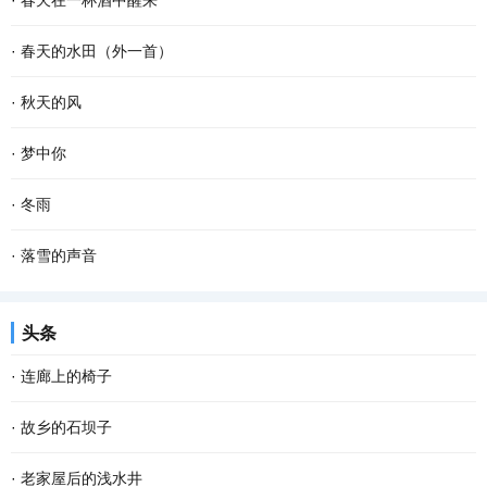
·
春天在一杯酒中醒来
久违的笑容 这个夜晚好像有了 记忆里的流浪...
款款地走来 春风敲醒冰封的泥土 苏醒了沉睡的种子 一种力量在酥软
杯斟满，等一场空 静。漏水的时间 放养一池蛙鸣 征途，在爹的目光
·
春天的水田（外一首）
的泥土里萌动 一个希望在春光里勃发 萌发生长...
里 安慰，娘的一声叹息 青花在杯里 扶起那个弹琴的人 风在弦上，等
春天的水田里， 禾苗怀抱农夫的希望，孕育夏日的稻香； 柳条喜欢伸
·
秋天的风
雪落故道 如果仰望是一次突围 咽不下的那滴泪...
手去拨沟渠里的水； 我用力闻挨着草地疯长的婆婆纳草。 幸运的话，
秋天的风 相对于夏天的风 多了一丝凉意 相对于冬天的风 又多了些许
·
梦中你
隔着几个“田块”相框，能遇到十几只白鹭立...
温存 而相对于春天的风 却多了几分萧瑟和寂寥 秋天的风宛如一支孩
在梦中 我乘风驾云而来 手捧着鲜花 寻找情窦初开的你 在那童话般的
·
冬雨
童的画笔 为世界增添了几笔浓浓的色彩 那火红...
世界 美丽的鲜花散发出芬芳 只为等你 给出一季的火红 你低头时的温
撑着一把花蓝伞 走在无人的街上 左手握着冷风，右手牵着寒雨 和孤
·
落雪的声音
柔 没有忧愁 我在一片柔情和泪水中 回想起我...
独结伴，和寂寞成双 我想把冬天望穿 寻到花开的模样 拐角处，那一
雪花把诗歌写给冬天 大地打开一个明快的季节 屋顶瓦片浑然一色 万
头条
抹绿盈盈含香 冬天，在伞下闪闪发烫 走过的路...
物吟唱同一首童谣 一次次聆听冬的心跳 开阔的田野自由自在地呼吸
·
连廊上的椅子
拨动岁月深处的思念 雪的美丽柔软成一串欢快的...
在家具中我偏爱椅子。逢到一张看上去舒服又式样殊别的椅子，我便
·
故乡的石坝子
想把它请入家中；若是幸遇一把古意盈然的老椅子就更想拥有；当然
说起坝子，在云贵高原是土壤肥沃、灌溉便利的平原地带。在江津，
·
老家屋后的浅水井