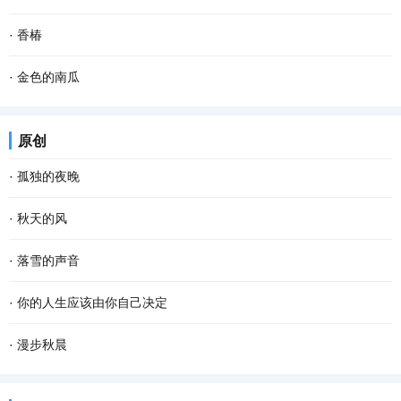
这样的椅子已经不是用来坐的，而是摆放在那里...
坝子即晒坝，就是专门晒粮食的场地，有用石灰或者水泥铺在泥地上
每次回到山圪崂里的化庙老家，当我情不自禁地去看屋后那口井时，
·
香椿
平整的坝子，也有天然的晒场。江津多是连绵起...
它，也像一只苍老的眼睛，在和我默默对视。那眼神，平淡而落寞，
晚饭。 夫人上席，小姐坐夫人对面，香椿站一边。老爷走后，到了饭
·
金色的南瓜
阴郁又陌生，仿佛我们并不曾相识……而不管我...
点，都是这样坐。今晚，香椿烧了夫人爱吃的糖醋鲤鱼。夫人高兴，
乡村的农事当中，最省劲儿的当数种南瓜。 暮春或者夏初，找一个晴
原创
让香椿开了瓶白酒。二两白酒下肚，夫人突然将...
朗的天气，从瓦罐里翻出储藏一冬的南瓜种子，晒一晒，浸点水，随
·
孤独的夜晚
手种进松软的泥土里。南瓜野性、皮实，对土壤...
这个夜晚我又孤独了 从没想过 会离幸福这么遥远 当我疲惫不堪时 站
·
秋天的风
在皎洁的月亮下 被风呛得咳嗽了数声 遥远的 我仿佛看见了 依稀中你
秋天的风 相对于夏天的风 多了一丝凉意 相对于冬天的风 又多了些许
·
落雪的声音
久违的笑容 这个夜晚好像有了 记忆里的流浪...
温存 而相对于春天的风 却多了几分萧瑟和寂寥 秋天的风宛如一支孩
雪花把诗歌写给冬天 大地打开一个明快的季节 屋顶瓦片浑然一色 万
·
你的人生应该由你自己决定
童的画笔 为世界增添了几笔浓浓的色彩 那火红...
物吟唱同一首童谣 一次次聆听冬的心跳 开阔的田野自由自在地呼吸
看过一段话：“这个世界，没有任何一条规定，要你必须温柔开朗，要
·
漫步秋晨
拨动岁月深处的思念 雪的美丽柔软成一串欢快的...
你必须善解人意。你就做你自己，奇怪一点也不要紧，做得不是很好
清早，薄雾浓云，东方的天空仍有一抹儿亮色，远远的路灯像点点闪