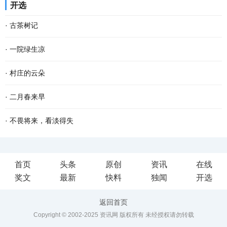
开选
年，只觉得可以无拘无束的玩，很开心。儿时的...
日，天虽寒凉，却有不少甜蜜和乐趣，似一块烤红薯，热腾腾地吃下
·
古茶树记
去，心窝窝一下子就暖了。 故乡的冬天安闲，冷风...
南方有嘉木，东门出古茶。 横亘南疆的十万大山状如巨螯，分成南北
·
一院绿生凉
两岭，螯尖直指西南。南岭为十万大山主脉。北岭略小，方志谓之余
又到一年植树节，想起老家屋前屋后的树木来。 老家三间瓦房，隔着
·
村庄的云朵
脉。顶峰名雷浦茶。我以为地名有误，为何不是...
花墙，在黑漆大门旁斜伸着一株樱桃树。那株樱桃，不知是何时栽
在村庄里，更多的时候，人们看到的都是一朵云起，却没有时间一直
·
二月春来早
的，倚着水沟，长得歪歪扭扭，却极力把身子倚向...
看到一朵云飘向何方。人们总是忙着低头劳作或是赶路，没有时间跟
二月的大地，已过立春节气，这就是春天了。 只是春风料峭，倒春寒
·
不畏将来，看淡得失
踪一朵云的去向。 我奶奶有时候在院子里手搭凉...
还在做最后的挣扎，企图在人间制造出最后的一点风浪，但是大地的
到了一定年龄，回望过去，有很多美好的回忆，仿佛还鲜活如昨，历
首页
头条
原创
资讯
在线
深处已被喊醒，春天的温暖势不可挡，无论是天...
历在目。然而故事却再也无法重演了。 物是人非事事休，唯有剩
奖文
最新
快料
独闻
开选
下“人面不知何处去，桃花依旧笑春风”的无奈感伤...
返回首页
Copyright © 2002-2025 资讯网 版权所有 未经授权请勿转载