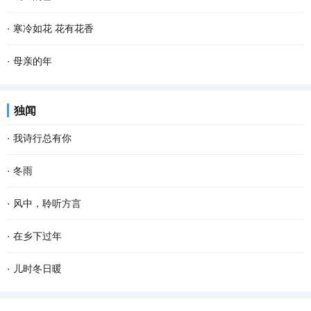
乡最朴素最亲切的气息，一幕幕的景象在眼前滑过...
满天。其实若按夏历三月，气温已经上来了，太阳也有些晒，所以过
清晨，飘落了一夜的雪花随着呦呦鹿鸣停止了飞舞。雪花漂白了整个
·
寒冷如花 花有花香
了二月二龙抬头，就是外出踏青、纸鸢纷飞的好...
世界，嘎金雪地里凌乱的足迹爆露了夜的秘密，只可惜没有目睹盛大
只要一进院子，西厢房边上的那棵柿子树就会唤醒画画的梦想，太美
·
母亲的年
的狂欢。 嘎金的雪一般来得比较晚，但比起太阳...
了。苍褐色的枯树枝上，红红的大圆柿子悠然淡定，映衬着古朴的灰
老舍曾说，人，即使活到八九十岁，有母亲便可以多少还有点孩子
独闻
瓦，清冷冷的蓝天，还有朱红斑驳的雕花门窗，...
气，有母亲的人，心里是安定的。 一转眼，母亲离开我们已经整整七
·
我诗行总有你
年了，再过一个多月就是2022年的春节了，我更加...
还是喜欢清晨醒来 品一首诗读出相遇 倾听你那温暖的呼吸 我的文字
·
冬雨
带孤独治愈 是否将你旋入相思的诗章 读出缺爱的默契 寻找从云端酝
撑着一把花蓝伞 走在无人的街上 左手握着冷风，右手牵着寒雨 和孤
·
风中，聆听方言
酿已久相惜 生命中那人，会不会把我弄丢？ 这...
独结伴，和寂寞成双 我想把冬天望穿 寻到花开的模样 拐角处，那一
远道而来的风 从对面的塔楼俯冲下来 破窗而入 掀动了桌面上，蜷缩
·
在乡下过年
抹绿盈盈含香 冬天，在伞下闪闪发烫 走过的路...
着 不敢大声说话的方言 菱形的那一块 镌刻着村落的样子 斜插在正中
过年是一生中最 幸福 的时刻。 住在城里，每到年关，我都怀念那些
·
儿时冬日暖
的 是河岸边弄潮的杨柳 桥上垂钓的身影，再次...
在乡下的日子，特别是在乡下过年的情形。 小时候，不知道什么叫过
往记忆深处走，不少鲜活的事儿像鱼儿从春池里跃上来。年少的冬